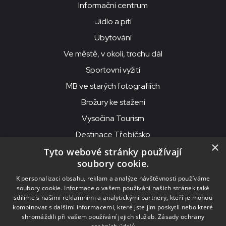
Informační centrum
Jídlo a pití
Ubytování
Ve městě, v okolí, trochu dál
Sportovní vyžití
MB ve starých fotografiích
Brožury ke stažení
Vysočina Tourism
Destinace Třebíčsko
×
Tyto webové stránky používají
soubory cookie.
MKS Beseda, příspěvková organizace, Purcnerova 62, 676 02
K personalizaci obsahu, reklam a analýze návštěvnosti používáme
Moravské Budějovice
soubory cookie. Informace o vašem používání našich stránek také
IČO: 00091758, DIČ: CZ00091758, ID datové schránky: chjn2kd
sdílíme s našimi reklamními a analytickými partnery, kteří je mohou
kombinovat s dalšími informacemi, které jste jim poskytli nebo které
© 2026
MKS Beseda Mor. Budějovice
shromáždili při vašem používání jejich služeb.
Zásady ochrany