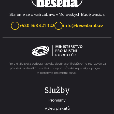
Staráme se o vaši zábavu v Moravských Budějovicích.
+420 568 421 322
info@besedamb.cz
Projekt „Rozvoj a podpora nabídky destinace Třebíčsko“ je realizován za
přispění prostředků ze státního rozpočtu České republiky z programu
Ministerstva pro místní rozvoj.
Služby
Pronájmy
Výlep plakátů