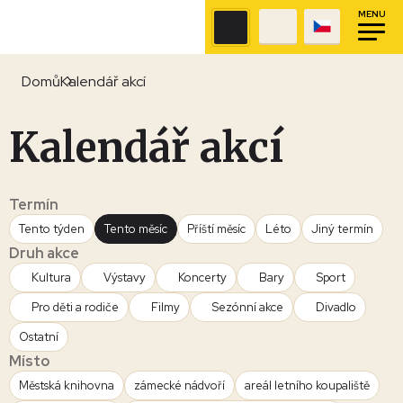
MENU
Domů
Kalendář akcí
Kalendář akcí
Termín
Tento týden
Tento měsíc
Příští měsíc
Léto
Jiný termín
Druh akce
Kultura
Výstavy
Koncerty
Bary
Sport
Pro děti a rodiče
Filmy
Sezónní akce
Divadlo
Ostatní
Místo
Městská knihovna
zámecké nádvoří
areál letního koupaliště