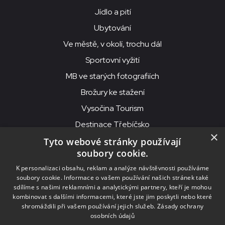
Jídlo a pití
Ubytování
Ve městě, v okolí, trochu dál
Sportovní vyžití
MB ve starých fotografiích
Brožury ke stažení
Vysočina Tourism
Destinace Třebíčsko
×
Tyto webové stránky používají
soubory cookie.
MKS Beseda, příspěvková organizace, Purcnerova 62, 676 02
K personalizaci obsahu, reklam a analýze návštěvnosti používáme
Moravské Budějovice
soubory cookie. Informace o vašem používání našich stránek také
IČO: 00091758, DIČ: CZ00091758, ID datové schránky: chjn2kd
sdílíme s našimi reklamními a analytickými partnery, kteří je mohou
kombinovat s dalšími informacemi, které jste jim poskytli nebo které
© 2026
MKS Beseda Mor. Budějovice
shromáždili při vašem používání jejich služeb.
Zásady ochrany
osobních údajů
Nastavení cookies