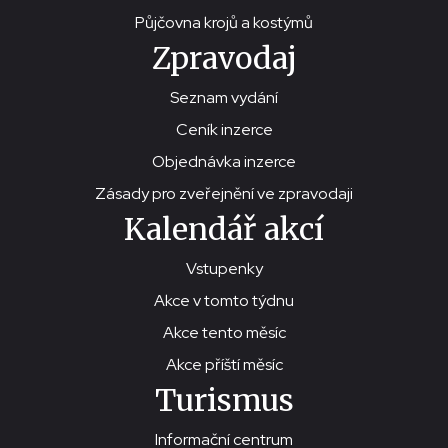
Půjčovna krojů a kostýmů
Zpravodaj
Seznam vydání
Ceník inzerce
Objednávka inzerce
Zásady pro zveřejnění ve zpravodaji
Kalendář akcí
Vstupenky
Akce v tomto týdnu
Akce tento měsíc
Akce příští měsíc
Turismus
Informační centrum