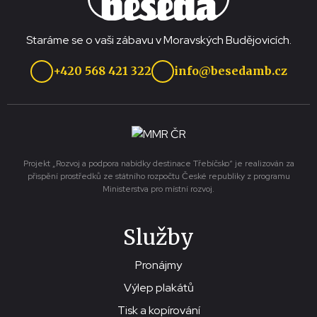
Staráme se o vaši zábavu v Moravských Budějovicích.
+420 568 421 322
info@besedamb.cz
Projekt „Rozvoj a podpora nabídky destinace Třebíčsko“ je realizován za
přispění prostředků ze státního rozpočtu České republiky z programu
Ministerstva pro místní rozvoj.
Služby
Pronájmy
Výlep plakátů
Tisk a kopírování