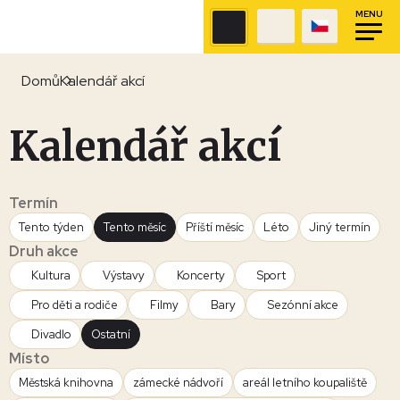
MENU
Domů
Kalendář akcí
Kalendář akcí
Termín
Tento týden
Tento měsíc
Příští měsíc
Léto
Jiný termín
Druh akce
Kultura
Výstavy
Koncerty
Sport
Pro děti a rodiče
Filmy
Bary
Sezónní akce
Divadlo
Ostatní
Místo
Městská knihovna
zámecké nádvoří
areál letního koupaliště