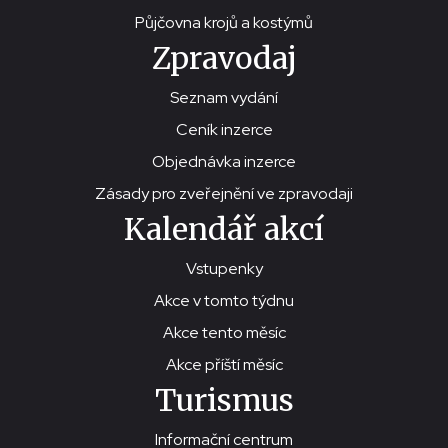
Půjčovna krojů a kostýmů
Zpravodaj
Seznam vydání
Ceník inzerce
Objednávka inzerce
Zásady pro zveřejnění ve zpravodaji
Kalendář akcí
Vstupenky
Akce v tomto týdnu
Akce tento měsíc
Akce příští měsíc
Turismus
Informační centrum