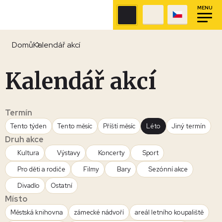
MENU
Domů
Kalendář akcí
Kalendář akcí
Termín
Tento týden
Tento měsíc
Příští měsíc
Léto
Jiný termín
Druh akce
Kultura
Výstavy
Koncerty
Sport
Pro děti a rodiče
Filmy
Bary
Sezónní akce
Divadlo
Ostatní
Místo
Městská knihovna
zámecké nádvoří
areál letního koupaliště