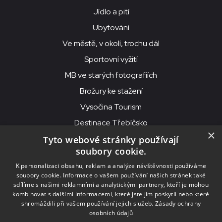
Jídlo a pití
Ubytování
Ve městě, v okolí, trochu dál
Sportovní vyžití
MB ve starých fotografiích
Brožury ke stažení
Vysočina Tourism
Destinace Třebíčsko
×
Tyto webové stránky používají
soubory cookie.
MKS Beseda, příspěvková organizace, Purcnerova 62, 676 02
K personalizaci obsahu, reklam a analýze návštěvnosti používáme
Moravské Budějovice
soubory cookie. Informace o vašem používání našich stránek také
IČO: 00091758, DIČ: CZ00091758, ID datové schránky: chjn2kd
sdílíme s našimi reklamními a analytickými partnery, kteří je mohou
kombinovat s dalšími informacemi, které jste jim poskytli nebo které
© 2026
MKS Beseda Mor. Budějovice
shromáždili při vašem používání jejich služeb.
Zásady ochrany
osobních údajů
Nastavení cookies