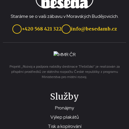
Staráme se o vaši zábavu v Moravských Budějovicích.
+420 568 421 322
info@besedamb.cz
Projekt „Rozvoj a podpora nabídky destinace Třebíčsko“ je realizován za
přispění prostředků ze státního rozpočtu České republiky z programu
Ministerstva pro místní rozvoj.
Služby
Pronájmy
Výlep plakátů
Tisk a kopírování