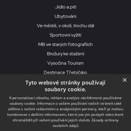
Jídlo a pití
Ubytování
Ve městě, v okolí, trochu dál
Sportovní vyžití
MB ve starých fotografiích
Brožury ke stažení
Vysočina Tourism
Destinace Třebíčsko
×
Tyto webové stránky používají
soubory cookie.
MKS Beseda, příspěvková organizace, Purcnerova 62, 676 02
K personalizaci obsahu, reklam a analýze návštěvnosti používáme
Moravské Budějovice
soubory cookie. Informace o vašem používání našich stránek také
IČO: 00091758, DIČ: CZ00091758, ID datové schránky: chjn2kd
sdílíme s našimi reklamními a analytickými partnery, kteří je mohou
kombinovat s dalšími informacemi, které jste jim poskytli nebo které
© 2026
MKS Beseda Mor. Budějovice
shromáždili při vašem používání jejich služeb.
Zásady ochrany
osobních údajů
Nastavení cookies