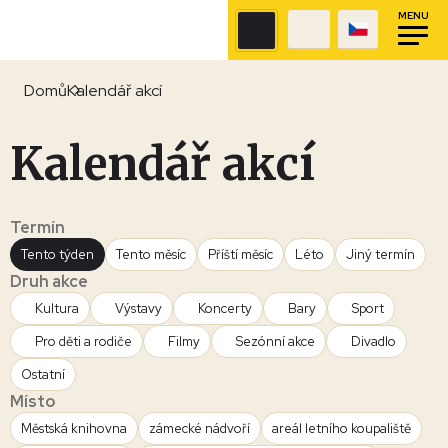
MENU
Domů
Kalendář akcí
Kalendář akcí
Termín
Tento týden
Tento měsíc
Příští měsíc
Léto
Jiný termín
Druh akce
Kultura
Výstavy
Koncerty
Bary
Sport
Pro děti a rodiče
Filmy
Sezónní akce
Divadlo
Ostatní
Místo
Městská knihovna
zámecké nádvoří
areál letního koupaliště