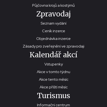
Půjčovna krojů a kostýmů
Zpravodaj
Seznam vydání
Ceník inzerce
Objednávka inzerce
Zásady pro zveřejnění ve zpravodaji
Kalendář akcí
Vstupenky
Akce v tomto týdnu
Akce tento měsíc
Akce příští měsíc
Turismus
Informační centrum