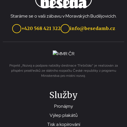
Staráme se o vaši zábavu v Moravských Budějovicích.
+420 568 421 322
info@besedamb.cz
Projekt „Rozvoj a podpora nabídky destinace Třebíčsko“ je realizován za
přispění prostředků ze státního rozpočtu České republiky z programu
Ministerstva pro místní rozvoj.
Služby
Pronájmy
Výlep plakátů
Tisk a kopírování