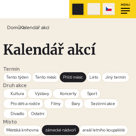
MENU
Domů
Kalendář akcí
Kalendář akcí
Termín
Tento týden
Tento měsíc
Příští měsíc
Léto
Jiný termín
Druh akce
Kultura
Výstavy
Koncerty
Sport
Pro děti a rodiče
Filmy
Bary
Sezónní akce
Divadlo
Ostatní
Místo
Městská knihovna
zámecké nádvoří
areál letního koupaliště