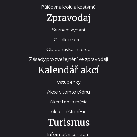
Půjčovna krojů a kostýmů
Zpravodaj
Seznam vydání
Ceník inzerce
Objednávka inzerce
Zásady pro zveřejnění ve zpravodaji
Kalendář akcí
Vstupenky
Akce v tomto týdnu
Akce tento měsíc
Akce příští měsíc
Turismus
Informační centrum