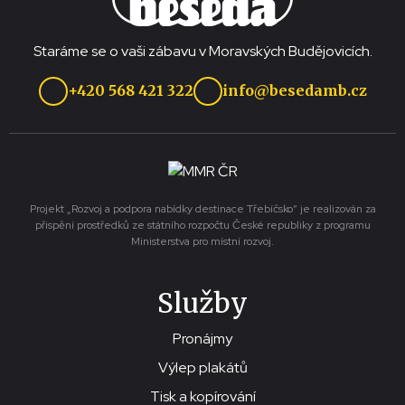
Staráme se o vaši zábavu v Moravských Budějovicích.
+420 568 421 322
info@besedamb.cz
Projekt „Rozvoj a podpora nabídky destinace Třebíčsko“ je realizován za
přispění prostředků ze státního rozpočtu České republiky z programu
Ministerstva pro místní rozvoj.
Služby
Pronájmy
Výlep plakátů
Tisk a kopírování