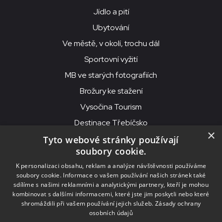
Jídlo a pití
Ubytování
Ve městě, v okolí, trochu dál
Sportovní vyžití
MB ve starých fotografiích
Brožury ke stažení
Vysočina Tourism
Destinace Třebíčsko
×
Tyto webové stránky používají
soubory cookie.
MKS Beseda, příspěvková organizace, Purcnerova 62, 676 02
K personalizaci obsahu, reklam a analýze návštěvnosti používáme
Moravské Budějovice
soubory cookie. Informace o vašem používání našich stránek také
IČO: 00091758, DIČ: CZ00091758, ID datové schránky: chjn2kd
sdílíme s našimi reklamními a analytickými partnery, kteří je mohou
kombinovat s dalšími informacemi, které jste jim poskytli nebo které
© 2026
MKS Beseda Mor. Budějovice
shromáždili při vašem používání jejich služeb.
Zásady ochrany
osobních údajů
Nastavení cookies