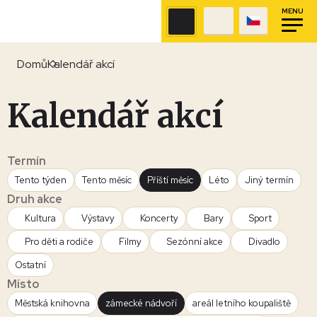
MENU
Domů
Kalendář akcí
Kalendář akcí
Termín
Tento týden
Tento měsíc
Příští měsíc
Léto
Jiný termín
Druh akce
Kultura
Výstavy
Koncerty
Bary
Sport
Pro děti a rodiče
Filmy
Sezónní akce
Divadlo
Ostatní
Místo
Městská knihovna
zámecké nádvoří
areál letního koupaliště