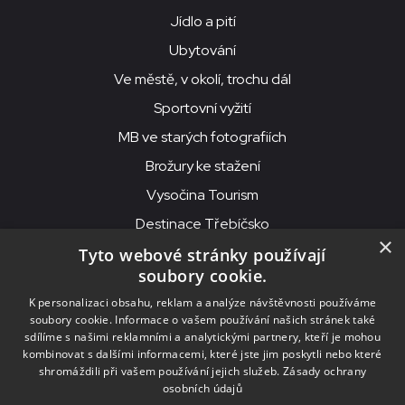
Jídlo a pití
Ubytování
Ve městě, v okolí, trochu dál
Sportovní vyžití
MB ve starých fotografiích
Brožury ke stažení
Vysočina Tourism
Destinace Třebíčsko
×
Tyto webové stránky používají
soubory cookie.
MKS Beseda, příspěvková organizace, Purcnerova 62, 676 02
K personalizaci obsahu, reklam a analýze návštěvnosti používáme
Moravské Budějovice
soubory cookie. Informace o vašem používání našich stránek také
IČO: 00091758, DIČ: CZ00091758, ID datové schránky: chjn2kd
sdílíme s našimi reklamními a analytickými partnery, kteří je mohou
kombinovat s dalšími informacemi, které jste jim poskytli nebo které
© 2026
MKS Beseda Mor. Budějovice
shromáždili při vašem používání jejich služeb.
Zásady ochrany
osobních údajů
Nastavení cookies