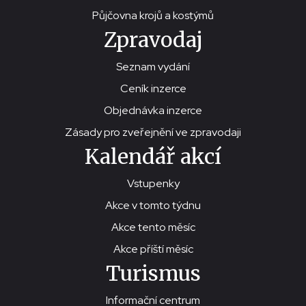
Půjčovna krojů a kostýmů
Zpravodaj
Seznam vydání
Ceník inzerce
Objednávka inzerce
Zásady pro zveřejnění ve zpravodaji
Kalendář akcí
Vstupenky
Akce v tomto týdnu
Akce tento měsíc
Akce příští měsíc
Turismus
Informační centrum