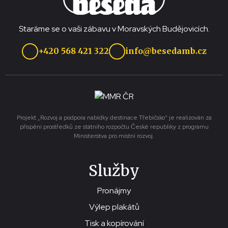
Staráme se o vaši zábavu v Moravských Budějovicích.
+420 568 421 322
info@besedamb.cz
Projekt „Rozvoj a podpora nabídky destinace Třebíčsko“ je realizován za
přispění prostředků ze státního rozpočtu České republiky z programu
Ministerstva pro místní rozvoj.
Služby
Pronájmy
Výlep plakátů
Tisk a kopírování