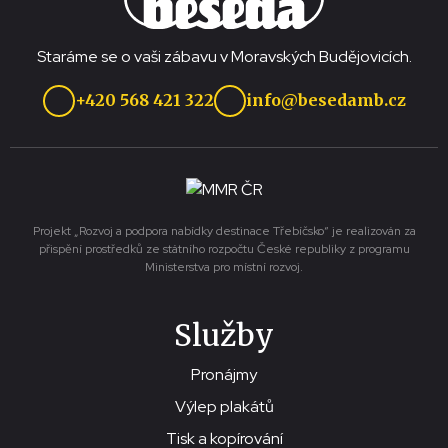
Staráme se o vaši zábavu v Moravských Budějovicích.
+420 568 421 322
info@besedamb.cz
Projekt „Rozvoj a podpora nabídky destinace Třebíčsko“ je realizován za
přispění prostředků ze státního rozpočtu České republiky z programu
Ministerstva pro místní rozvoj.
Služby
Pronájmy
Výlep plakátů
Tisk a kopírování