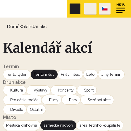
MENU
Domů
Kalendář akcí
Kalendář akcí
Termín
Tento týden
Tento měsíc
Příští měsíc
Léto
Jiný termín
Druh akce
Kultura
Výstavy
Koncerty
Sport
Pro děti a rodiče
Filmy
Bary
Sezónní akce
Divadlo
Ostatní
Místo
Městská knihovna
zámecké nádvoří
areál letního koupaliště