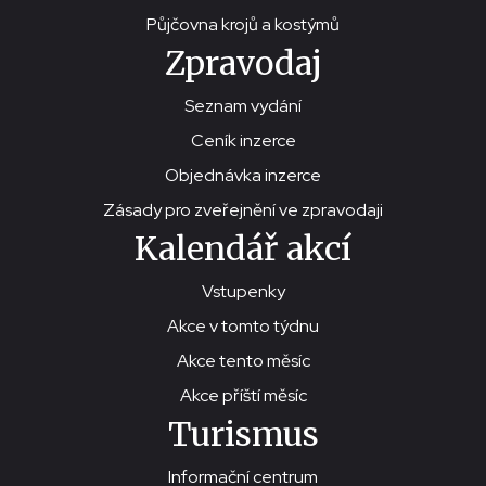
Půjčovna krojů a kostýmů
Zpravodaj
Seznam vydání
Ceník inzerce
Objednávka inzerce
Zásady pro zveřejnění ve zpravodaji
Kalendář akcí
Vstupenky
Akce v tomto týdnu
Akce tento měsíc
Akce příští měsíc
Turismus
Informační centrum