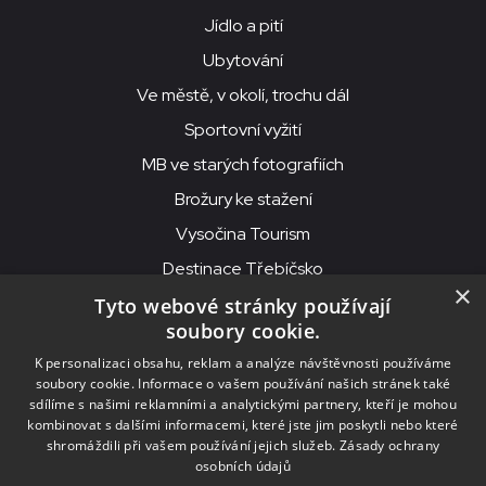
Jídlo a pití
Ubytování
Ve městě, v okolí, trochu dál
Sportovní vyžití
MB ve starých fotografiích
Brožury ke stažení
Vysočina Tourism
Destinace Třebíčsko
×
Tyto webové stránky používají
soubory cookie.
MKS Beseda, příspěvková organizace, Purcnerova 62, 676 02
K personalizaci obsahu, reklam a analýze návštěvnosti používáme
Moravské Budějovice
soubory cookie. Informace o vašem používání našich stránek také
IČO: 00091758, DIČ: CZ00091758, ID datové schránky: chjn2kd
sdílíme s našimi reklamními a analytickými partnery, kteří je mohou
kombinovat s dalšími informacemi, které jste jim poskytli nebo které
© 2026
MKS Beseda Mor. Budějovice
shromáždili při vašem používání jejich služeb.
Zásady ochrany
osobních údajů
Nastavení cookies