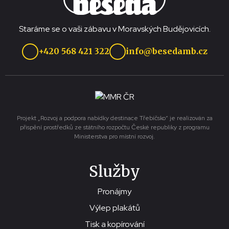
Staráme se o vaši zábavu v Moravských Budějovicích.
+420 568 421 322
info@besedamb.cz
Projekt „Rozvoj a podpora nabídky destinace Třebíčsko“ je realizován za
přispění prostředků ze státního rozpočtu České republiky z programu
Ministerstva pro místní rozvoj.
Služby
Pronájmy
Výlep plakátů
Tisk a kopírování