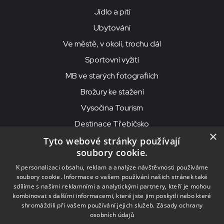
Jídlo a pití
Ubytování
Ve městě, v okolí, trochu dál
Sportovní vyžití
MB ve starých fotografiích
Brožury ke stažení
Vysočina Tourism
Destinace Třebíčsko
×
Tyto webové stránky používají
soubory cookie.
MKS Beseda, příspěvková organizace, Purcnerova 62, 676 02
K personalizaci obsahu, reklam a analýze návštěvnosti používáme
Moravské Budějovice
soubory cookie. Informace o vašem používání našich stránek také
IČO: 00091758, DIČ: CZ00091758, ID datové schránky: chjn2kd
sdílíme s našimi reklamními a analytickými partnery, kteří je mohou
kombinovat s dalšími informacemi, které jste jim poskytli nebo které
© 2026
MKS Beseda Mor. Budějovice
shromáždili při vašem používání jejich služeb.
Zásady ochrany
osobních údajů
Nastavení cookies