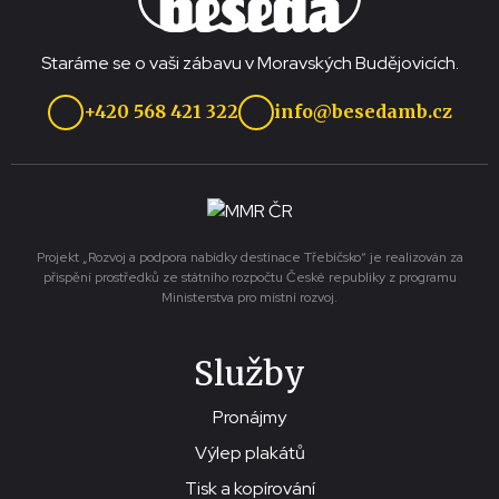
Staráme se o vaši zábavu v Moravských Budějovicích.
+420 568 421 322
info@besedamb.cz
Projekt „Rozvoj a podpora nabídky destinace Třebíčsko“ je realizován za
přispění prostředků ze státního rozpočtu České republiky z programu
Ministerstva pro místní rozvoj.
Služby
Pronájmy
Výlep plakátů
Tisk a kopírování