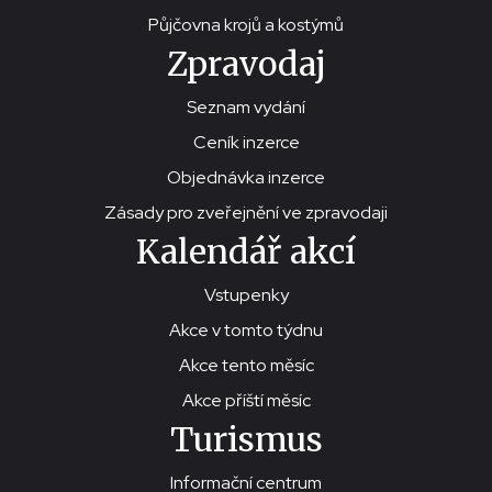
Půjčovna krojů a kostýmů
Zpravodaj
Seznam vydání
Ceník inzerce
Objednávka inzerce
Zásady pro zveřejnění ve zpravodaji
Kalendář akcí
Vstupenky
Akce v tomto týdnu
Akce tento měsíc
Akce příští měsíc
Turismus
Informační centrum