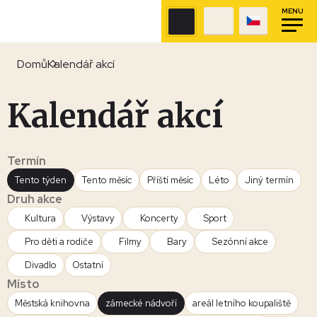
MENU
Domů
Kalendář akcí
Kalendář akcí
Termín
Tento týden
Tento měsíc
Příští měsíc
Léto
Jiný termín
Druh akce
Kultura
Výstavy
Koncerty
Sport
Pro děti a rodiče
Filmy
Bary
Sezónní akce
Divadlo
Ostatní
Místo
Městská knihovna
zámecké nádvoří
areál letního koupaliště