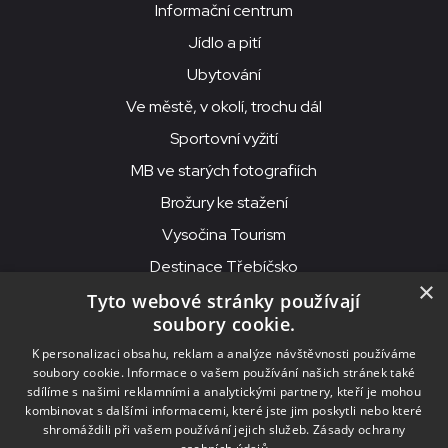
Informační centrum
Jídlo a pití
Ubytování
Ve městě, v okolí, trochu dál
Sportovní vyžití
MB ve starých fotografiích
Brožury ke stažení
Vysočina Tourism
Destinace Třebíčsko
×
Tyto webové stránky používají
soubory cookie.
MKS Beseda, příspěvková organizace, Purcnerova 62, 676 02
K personalizaci obsahu, reklam a analýze návštěvnosti používáme
Moravské Budějovice
soubory cookie. Informace o vašem používání našich stránek také
IČO: 00091758, DIČ: CZ00091758, ID datové schránky: chjn2kd
sdílíme s našimi reklamními a analytickými partnery, kteří je mohou
kombinovat s dalšími informacemi, které jste jim poskytli nebo které
© 2026
MKS Beseda Mor. Budějovice
shromáždili při vašem používání jejich služeb.
Zásady ochrany