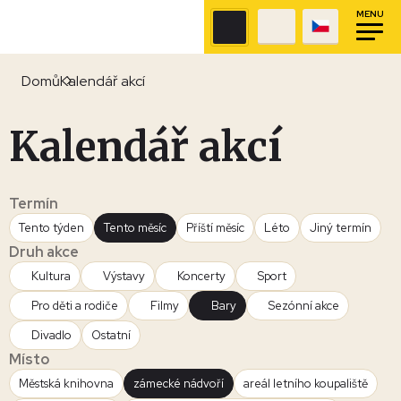
MENU
Domů
Kalendář akcí
Kalendář akcí
Termín
Tento týden
Tento měsíc
Příští měsíc
Léto
Jiný termín
Druh akce
Kultura
Výstavy
Koncerty
Sport
Pro děti a rodiče
Filmy
Bary
Sezónní akce
Divadlo
Ostatní
Místo
Městská knihovna
zámecké nádvoří
areál letního koupaliště