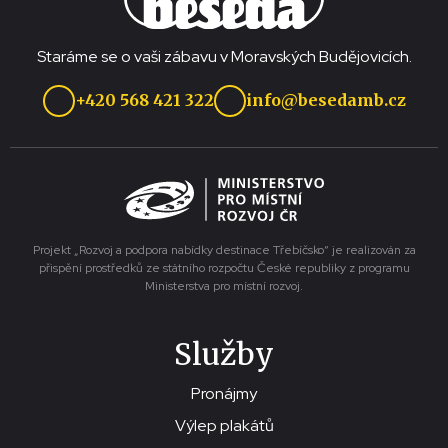
Staráme se o vaši zábavu v Moravských Budějovicích.
+420 568 421 322
info@besedamb.cz
Projekt „Rozvoj a podpora nabídky destinace Třebíčsko“ je realizován za
přispění prostředků ze státního rozpočtu České republiky z programu
Ministerstva pro místní rozvoj.
Služby
Pronájmy
Výlep plakátů