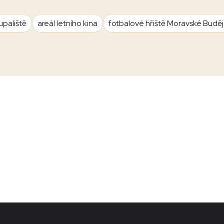
upaliště
areál letního kina
fotbalové hřiště Moravské Budě