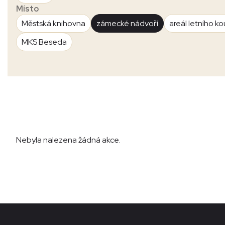
Místo
Městská knihovna
zámecké nádvoří
areál letního ko
MKS Beseda
Nebyla nalezena žádná akce.