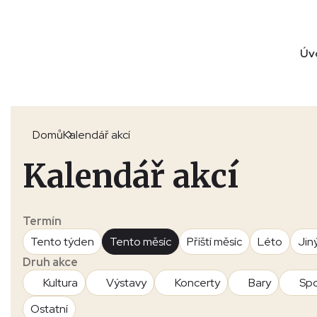
Úv
Domů
Kalendář akcí
Kalendář akcí
Termín
Tento týden
Tento měsíc
Příští měsíc
Léto
Jin
Druh akce
Kultura
Výstavy
Koncerty
Bary
Spo
Ostatní