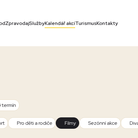
od
Zpravodaj
Služby
Kalendář akcí
Turismus
Kontakty
ý termín
rt
Pro děti a rodiče
Filmy
Sezónní akce
Div