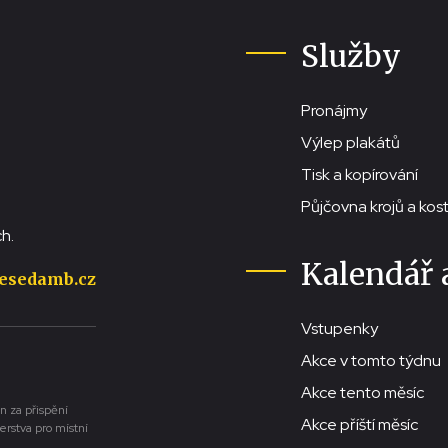
Služby
Pronájmy
Výlep plakátů
Tisk a kopírování
Půjčovna krojů a ko
h.
Kalendář 
esedamb.cz
Vstupenky
Akce v tomto týdnu
Akce tento měsíc
n za přispění
Akce příští měsíc
erstva pro místní