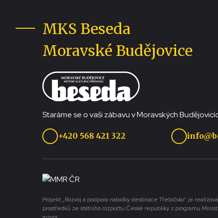
MKS Beseda
Moravské Budějovice
Staráme se o vaši zábavu v Moravských Budějovicíc
+420 568 421 322
info@b
Projekt „Rozvoj a podpora nabídky destinace Třebíčsko“ je realizová
prostředků ze státního rozpočtu České republiky z programu Minist
rozvoj.