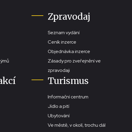
Zpravodaj
Seznam vydání
Ceník inzerce
Objednávka inzerce
stýmů
Zásady pro zveřejnění ve
zpravodaji
akcí
Turismus
Informační centrum
Jídlo a pití
Ubytování
Ve městě, v okolí, trochu dál