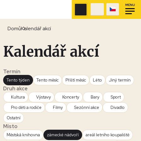
MENU
Domů
Kalendář akcí
Kalendář akcí
Termín
Tento týden
Tento měsíc
Příští měsíc
Léto
Jiný termín
Druh akce
Kultura
Výstavy
Koncerty
Bary
Sport
Pro děti a rodiče
Filmy
Sezónní akce
Divadlo
Ostatní
Místo
Městská knihovna
zámecké nádvoří
areál letního koupaliště