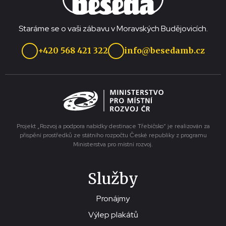
Staráme se o vaši zábavu v Moravských Budějovicích.
+420 568 421 322
info@besedamb.cz
Projekt „Rozvoj a podpora nabídky destinace Třebíčsko“ je realizován za
přispění prostředků ze státního rozpočtu České republiky z programu
Ministerstva pro místní rozvoj.
Služby
Pronájmy
Výlep plakátů