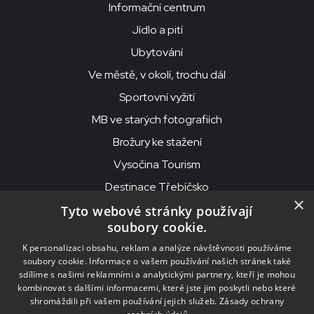
Informační centrum
Jídlo a pití
Ubytování
Ve městě, v okolí, trochu dál
Sportovní vyžití
MB ve starých fotografiích
Brožury ke stažení
Vysočina Tourism
Destinace Třebíčsko
×
Tyto webové stránky používají
soubory cookie.
MKS Beseda, příspěvková organizace, Purcnerova 62, 676 02
K personalizaci obsahu, reklam a analýze návštěvnosti používáme
Moravské Budějovice
soubory cookie. Informace o vašem používání našich stránek také
IČO: 00091758, DIČ: CZ00091758, ID datové schránky: chjn2kd
sdílíme s našimi reklamními a analytickými partnery, kteří je mohou
kombinovat s dalšími informacemi, které jste jim poskytli nebo které
© 2026
MKS Beseda Mor. Budějovice
shromáždili při vašem používání jejich služeb.
Zásady ochrany