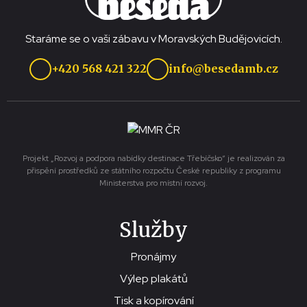
Staráme se o vaši zábavu v Moravských Budějovicích.
+420 568 421 322
info@besedamb.cz
Projekt „Rozvoj a podpora nabídky destinace Třebíčsko“ je realizován za
přispění prostředků ze státního rozpočtu České republiky z programu
Ministerstva pro místní rozvoj.
Služby
Pronájmy
Výlep plakátů
Tisk a kopírování