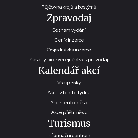
Půjčovna krojů a kostýmů
Zpravodaj
Seznam vydání
Ceník inzerce
Objednávka inzerce
Zásady pro zveřejnění ve zpravodaji
Kalendář akcí
Vstupenky
Akce v tomto týdnu
Akce tento měsíc
Akce příští měsíc
Turismus
Informační centrum