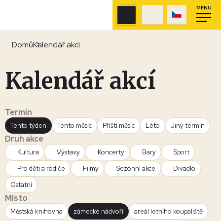
MENU
Domů
Kalendář akcí
Kalendář akcí
Termín
Tento týden
Tento měsíc
Příští měsíc
Léto
Jiný termín
Druh akce
Kultura
Výstavy
Koncerty
Bary
Sport
Pro děti a rodiče
Filmy
Sezónní akce
Divadlo
Ostatní
Místo
Městská knihovna
zámecké nádvoří
areál letního koupaliště