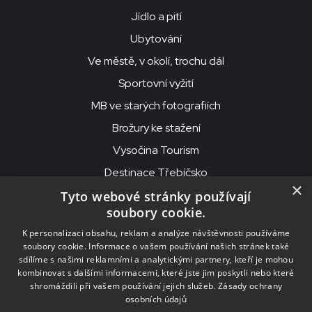
Jídlo a pití
Ubytování
Ve městě, v okolí, trochu dál
Sportovní vyžití
MB ve starých fotografiích
Brožury ke stažení
Vysočina Tourism
Destinace Třebíčsko
×
Tyto webové stránky používají
soubory cookie.
MKS Beseda, příspěvková organizace, Purcnerova 62, 676 02
K personalizaci obsahu, reklam a analýze návštěvnosti používáme
Moravské Budějovice
soubory cookie. Informace o vašem používání našich stránek také
IČO: 00091758, DIČ: CZ00091758, ID datové schránky: chjn2kd
sdílíme s našimi reklamními a analytickými partnery, kteří je mohou
kombinovat s dalšími informacemi, které jste jim poskytli nebo které
© 2026
MKS Beseda Mor. Budějovice
shromáždili při vašem používání jejich služeb.
Zásady ochrany
osobních údajů
Nastavení cookies