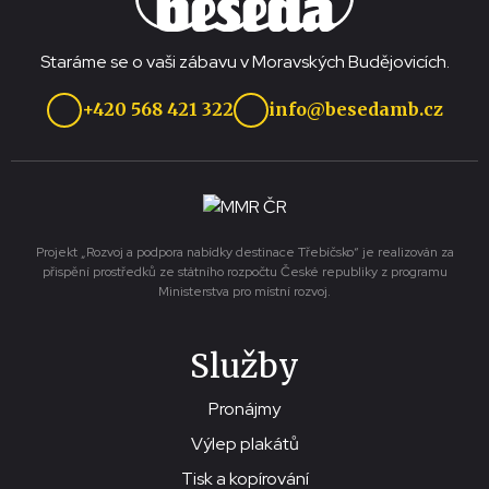
Staráme se o vaši zábavu v Moravských Budějovicích.
+420 568 421 322
info@besedamb.cz
Projekt „Rozvoj a podpora nabídky destinace Třebíčsko“ je realizován za
přispění prostředků ze státního rozpočtu České republiky z programu
Ministerstva pro místní rozvoj.
Služby
Pronájmy
Výlep plakátů
Tisk a kopírování