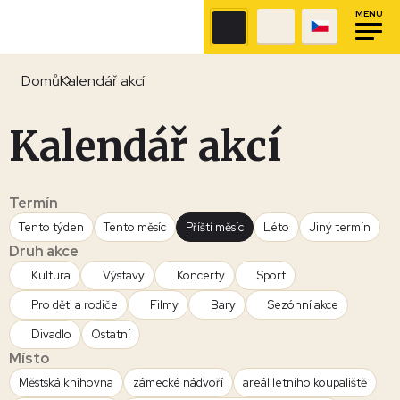
MENU
Domů
Kalendář akcí
Kalendář akcí
Termín
Tento týden
Tento měsíc
Příští měsíc
Léto
Jiný termín
Druh akce
Kultura
Výstavy
Koncerty
Sport
Pro děti a rodiče
Filmy
Bary
Sezónní akce
Divadlo
Ostatní
Místo
Městská knihovna
zámecké nádvoří
areál letního koupaliště