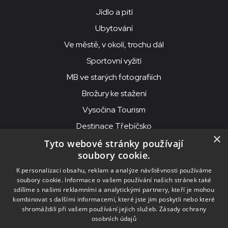
Jídlo a pití
Ubytování
Ve městě, v okolí, trochu dál
Sportovní vyžití
MB ve starých fotografiích
Brožury ke stažení
Vysočina Tourism
Destinace Třebíčsko
×
Tyto webové stránky používají
soubory cookie.
MKS Beseda, příspěvková organizace, Purcnerova 62, 676 02
K personalizaci obsahu, reklam a analýze návštěvnosti používáme
Moravské Budějovice
soubory cookie. Informace o vašem používání našich stránek také
IČO: 00091758, DIČ: CZ00091758, ID datové schránky: chjn2kd
sdílíme s našimi reklamními a analytickými partnery, kteří je mohou
kombinovat s dalšími informacemi, které jste jim poskytli nebo které
© 2026
MKS Beseda Mor. Budějovice
shromáždili při vašem používání jejich služeb.
Zásady ochrany
osobních údajů
Nastavení cookies