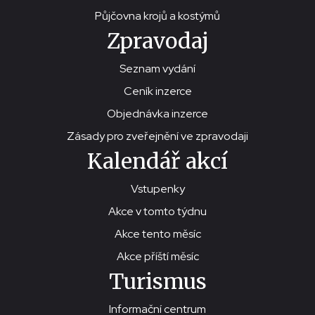
Půjčovna krojů a kostýmů
Zpravodaj
Seznam vydání
Ceník inzerce
Objednávka inzerce
Zásady pro zveřejnění ve zpravodaji
Kalendář akcí
Vstupenky
Akce v tomto týdnu
Akce tento měsíc
Akce příští měsíc
Turismus
Informační centrum