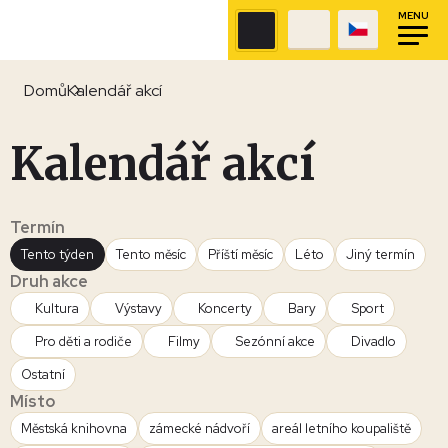
MENU
Domů
Kalendář akcí
Kalendář akcí
Termín
Tento týden
Tento měsíc
Příští měsíc
Léto
Jiný termín
Druh akce
Kultura
Výstavy
Koncerty
Bary
Sport
Pro děti a rodiče
Filmy
Sezónní akce
Divadlo
Ostatní
Místo
Městská knihovna
zámecké nádvoří
areál letního koupaliště