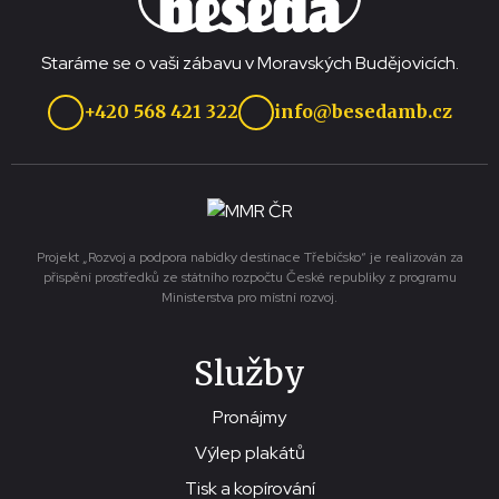
Staráme se o vaši zábavu v Moravských Budějovicích.
+420 568 421 322
info@besedamb.cz
Projekt „Rozvoj a podpora nabídky destinace Třebíčsko“ je realizován za
přispění prostředků ze státního rozpočtu České republiky z programu
Ministerstva pro místní rozvoj.
Služby
Pronájmy
Výlep plakátů
Tisk a kopírování