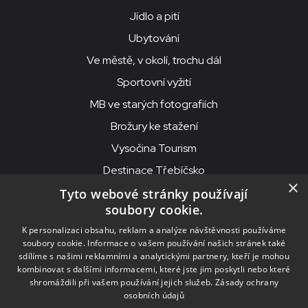
Jídlo a pití
Ubytování
Ve městě, v okolí, trochu dál
Sportovní vyžití
MB ve starých fotografiích
Brožury ke stažení
Vysočina Tourism
Destinace Třebíčsko
×
Tyto webové stránky používají
soubory cookie.
MKS Beseda, příspěvková organizace, Purcnerova 62, 676 02
K personalizaci obsahu, reklam a analýze návštěvnosti používáme
Moravské Budějovice
soubory cookie. Informace o vašem používání našich stránek také
IČO: 00091758, DIČ: CZ00091758, ID datové schránky: chjn2kd
sdílíme s našimi reklamními a analytickými partnery, kteří je mohou
kombinovat s dalšími informacemi, které jste jim poskytli nebo které
© 2026
MKS Beseda Mor. Budějovice
shromáždili při vašem používání jejich služeb.
Zásady ochrany
osobních údajů
Nastavení cookies