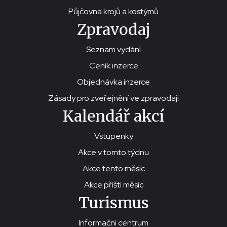
Půjčovna krojů a kostýmů
Zpravodaj
Seznam vydání
Ceník inzerce
Objednávka inzerce
Zásady pro zveřejnění ve zpravodaji
Kalendář akcí
Vstupenky
Akce v tomto týdnu
Akce tento měsíc
Akce příští měsíc
Turismus
Informační centrum