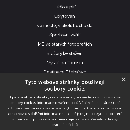
Jídlo a pití
Ubytování
Ve městě, v okolí, trochu dál
Sportovní vyžití
MB ve starých fotografiích
Brožury ke stažení
Vysočina Tourism
Destinace Třebíčsko
×
Tyto webové stránky používají
soubory cookie.
MKS Beseda, příspěvková organizace, Purcnerova 62, 676 02
K personalizaci obsahu, reklam a analýze návštěvnosti používáme
Moravské Budějovice
soubory cookie. Informace o vašem používání našich stránek také
IČO: 00091758, DIČ: CZ00091758, ID datové schránky: chjn2kd
sdílíme s našimi reklamními a analytickými partnery, kteří je mohou
kombinovat s dalšími informacemi, které jste jim poskytli nebo které
© 2026
MKS Beseda Mor. Budějovice
shromáždili při vašem používání jejich služeb.
Zásady ochrany
osobních údajů
Nastavení cookies