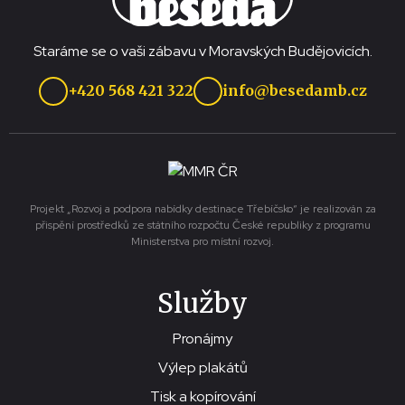
Staráme se o vaši zábavu v Moravských Budějovicích.
+420 568 421 322
info@besedamb.cz
Projekt „Rozvoj a podpora nabídky destinace Třebíčsko“ je realizován za
přispění prostředků ze státního rozpočtu České republiky z programu
Ministerstva pro místní rozvoj.
Služby
Pronájmy
Výlep plakátů
Tisk a kopírování