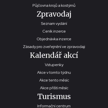
Půjčovna krojů a kostýmů
Zpravodaj
Seznam vydání
Ceník inzerce
Objednávka inzerce
Zásady pro zveřejnění ve zpravodaji
Kalendář akcí
Vstupenky
Akce v tomto týdnu
Akce tento měsíc
Akce příští měsíc
Turismus
Informační centrum