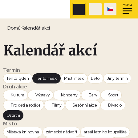
MENU
Domů
Kalendář akcí
Kalendář akcí
Termín
Tento týden
Tento měsíc
Příští měsíc
Léto
Jiný termín
Druh akce
Kultura
Výstavy
Koncerty
Bary
Sport
Pro děti a rodiče
Filmy
Sezónní akce
Divadlo
Ostatní
Místo
Městská knihovna
zámecké nádvoří
areál letního koupaliště