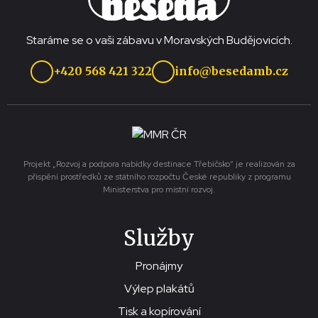
Staráme se o vaši zábavu v Moravských Budějovicích.
+420 568 421 322
info@besedamb.cz
Projekt „Rozvoj a podpora nabídky destinace Třebíčsko“ je realizován za
přispění prostředků ze státního rozpočtu České republiky z programu
Ministerstva pro místní rozvoj.
Služby
Pronájmy
Výlep plakátů
Tisk a kopírování