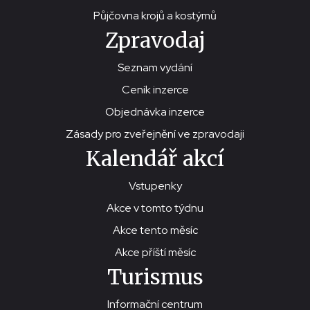
Půjčovna krojů a kostýmů
Zpravodaj
Seznam vydání
Ceník inzerce
Objednávka inzerce
Zásady pro zveřejnění ve zpravodaji
Kalendář akcí
Vstupenky
Akce v tomto týdnu
Akce tento měsíc
Akce příští měsíc
Turismus
Informační centrum