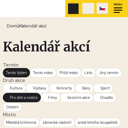
MENU
Domů
Kalendář akcí
Kalendář akcí
Termín
Tento týden
Tento měsíc
Příští měsíc
Léto
Jiný termín
Druh akce
Kultura
Výstavy
Koncerty
Bary
Sport
Pro děti a rodiče
Filmy
Sezónní akce
Divadlo
Ostatní
Místo
Městská knihovna
zámecké nádvoří
areál letního koupaliště