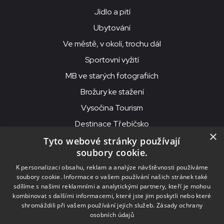
Jídlo a pití
Ubytování
Ve městě, v okolí, trochu dál
Sportovní vyžití
MB ve starých fotografiích
Brožury ke stažení
Vysočina Tourism
Destinace Třebíčsko
×
Tyto webové stránky používají
soubory cookie.
MKS Beseda, příspěvková organizace, Purcnerova 62, 676 02
K personalizaci obsahu, reklam a analýze návštěvnosti používáme
Moravské Budějovice
soubory cookie. Informace o vašem používání našich stránek také
IČO: 00091758, DIČ: CZ00091758, ID datové schránky: chjn2kd
sdílíme s našimi reklamními a analytickými partnery, kteří je mohou
kombinovat s dalšími informacemi, které jste jim poskytli nebo které
© 2026
MKS Beseda Mor. Budějovice
shromáždili při vašem používání jejich služeb.
Zásady ochrany
osobních údajů
Nastavení cookies