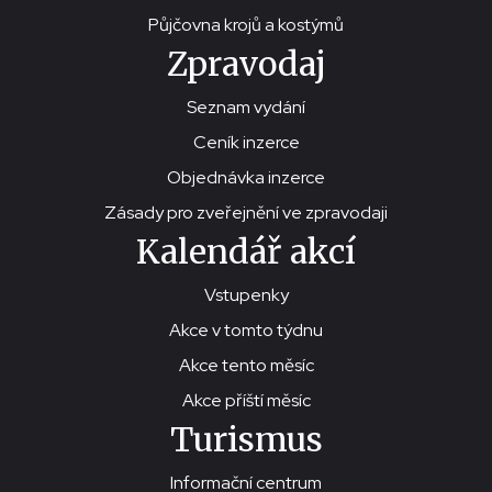
Půjčovna krojů a kostýmů
Zpravodaj
Seznam vydání
Ceník inzerce
Objednávka inzerce
Zásady pro zveřejnění ve zpravodaji
Kalendář akcí
Vstupenky
Akce v tomto týdnu
Akce tento měsíc
Akce příští měsíc
Turismus
Informační centrum