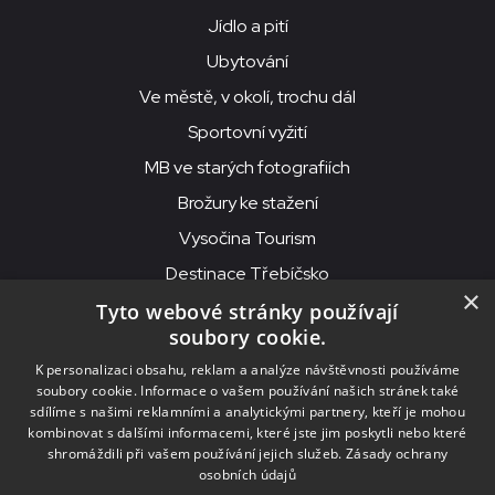
Jídlo a pití
Ubytování
Ve městě, v okolí, trochu dál
Sportovní vyžití
MB ve starých fotografiích
Brožury ke stažení
Vysočina Tourism
Destinace Třebíčsko
×
Tyto webové stránky používají
soubory cookie.
MKS Beseda, příspěvková organizace, Purcnerova 62, 676 02
K personalizaci obsahu, reklam a analýze návštěvnosti používáme
Moravské Budějovice
soubory cookie. Informace o vašem používání našich stránek také
IČO: 00091758, DIČ: CZ00091758, ID datové schránky: chjn2kd
sdílíme s našimi reklamními a analytickými partnery, kteří je mohou
kombinovat s dalšími informacemi, které jste jim poskytli nebo které
© 2026
MKS Beseda Mor. Budějovice
shromáždili při vašem používání jejich služeb.
Zásady ochrany
osobních údajů
Nastavení cookies