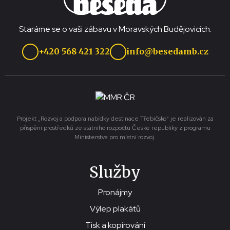
Staráme se o vaši zábavu v Moravských Budějovicích.
+420 568 421 322
info@besedamb.cz
Projekt „Rozvoj a podpora nabídky destinace Třebíčsko“ je realizován za
přispění prostředků ze státního rozpočtu České republiky z programu
Ministerstva pro místní rozvoj.
Služby
Pronájmy
Výlep plakátů
Tisk a kopírování