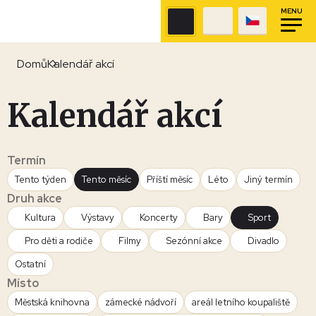
MENU
Domů
Kalendář akcí
Kalendář akcí
Termín
Tento týden
Tento měsíc
Příští měsíc
Léto
Jiný termín
Druh akce
Kultura
Výstavy
Koncerty
Bary
Sport
Pro děti a rodiče
Filmy
Sezónní akce
Divadlo
Ostatní
Místo
Městská knihovna
zámecké nádvoří
areál letního koupaliště