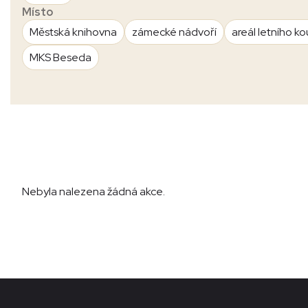
Místo
Městská knihovna
zámecké nádvoří
areál letního ko
MKS Beseda
Nebyla nalezena žádná akce.