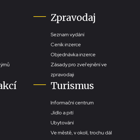
Zpravodaj
Seznam vydání
Ceník inzerce
Objednávka inzerce
stýmů
Zásady pro zveřejnění ve
zpravodaji
akcí
Turismus
Informační centrum
Jídlo a pití
Ubytování
Ve městě, v okolí, trochu dál