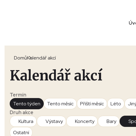
Úv
Domů
Kalendář akcí
Kalendář akcí
Termín
Tento týden
Tento měsíc
Příští měsíc
Léto
Jin
Druh akce
Kultura
Výstavy
Koncerty
Bary
Spo
Ostatní