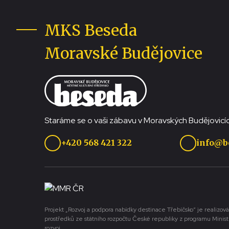
MKS Beseda
Moravské Budějovice
Staráme se o vaši zábavu v Moravských Budějovicíc
+420 568 421 322
info@b
Projekt „Rozvoj a podpora nabídky destinace Třebíčsko“ je realizová
prostředků ze státního rozpočtu České republiky z programu Minist
rozvoj.