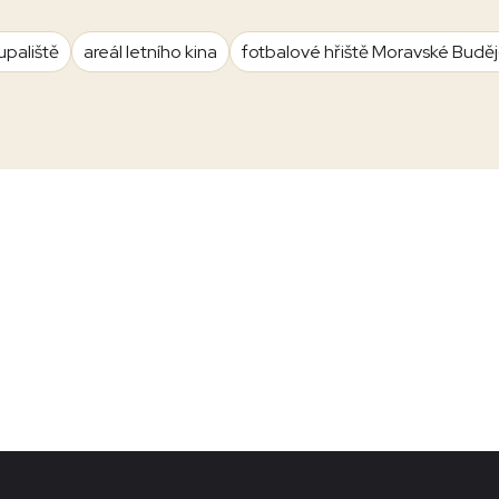
upaliště
areál letního kina
fotbalové hřiště Moravské Budě