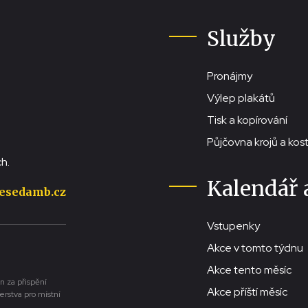
Služby
Pronájmy
Výlep plakátů
Tisk a kopírování
Půjčovna krojů a ko
h.
Kalendář 
esedamb.cz
Vstupenky
Akce v tomto týdnu
Akce tento měsíc
n za přispění
Akce příští měsíc
erstva pro místní