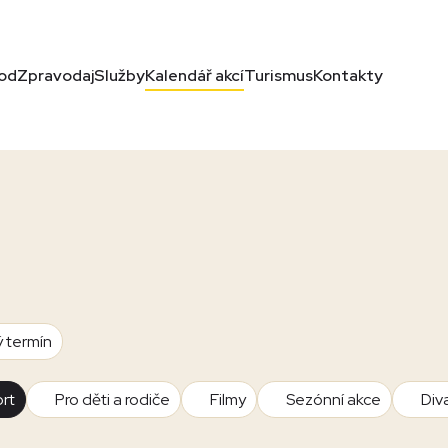
od
Zpravodaj
Služby
Kalendář akcí
Turismus
Kontakty
ý termín
rt
Pro děti a rodiče
Filmy
Sezónní akce
Div