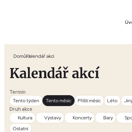
Úv
Domů
Kalendář akcí
Kalendář akcí
Termín
Tento týden
Tento měsíc
Příští měsíc
Léto
Jin
Druh akce
Kultura
Výstavy
Koncerty
Bary
Spo
Ostatní