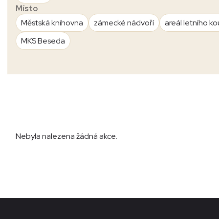
Místo
Městská knihovna
zámecké nádvoří
areál letního ko
MKS Beseda
Nebyla nalezena žádná akce.