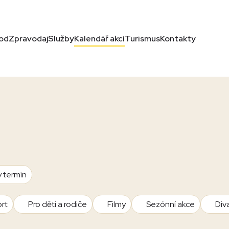
od
Zpravodaj
Služby
Kalendář akcí
Turismus
Kontakty
ý termín
rt
Pro děti a rodiče
Filmy
Sezónní akce
Div