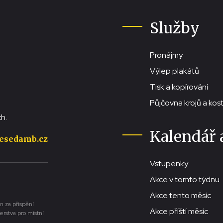
Služby
Pronájmy
Výlep plakátů
Tisk a kopírování
Půjčovna krojů a ko
h.
Kalendář 
esedamb.cz
Vstupenky
Akce v tomto týdnu
Akce tento měsíc
n za přispění
Akce příští měsíc
erstva pro místní