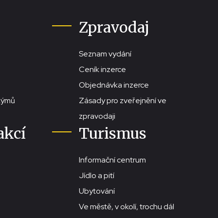
Zpravodaj
Seznam vydání
Ceník inzerce
Objednávka inzerce
stýmů
Zásady pro zveřejnění ve
zpravodaji
akcí
Turismus
Informační centrum
Jídlo a pití
Ubytování
Ve městě, v okolí, trochu dál