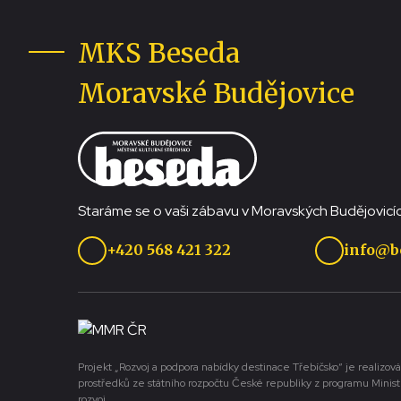
MKS Beseda
Moravské Budějovice
Staráme se o vaši zábavu v Moravských Budějovicíc
+420 568 421 322
info@b
Projekt „Rozvoj a podpora nabídky destinace Třebíčsko“ je realizová
prostředků ze státního rozpočtu České republiky z programu Minist
rozvoj.