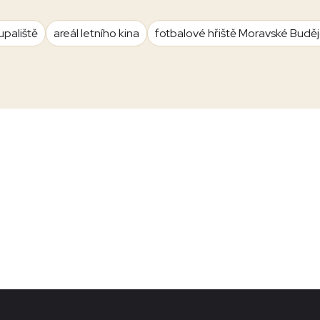
upaliště
areál letního kina
fotbalové hřiště Moravské Budě