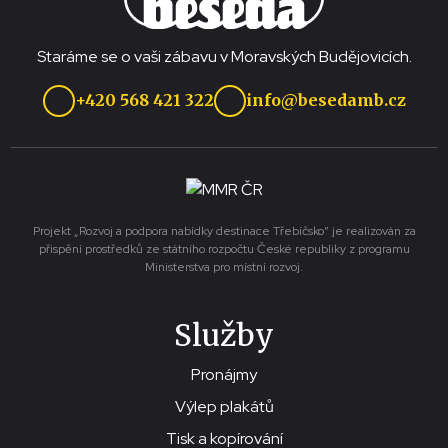
Staráme se o vaši zábavu v Moravských Budějovicích.
+420 568 421 322
info@besedamb.cz
Projekt „Rozvoj a podpora nabídky destinace Třebíčsko“ je realizován za
přispění prostředků ze státního rozpočtu České republiky z programu
Ministerstva pro místní rozvoj.
Služby
Pronájmy
Výlep plakátů
Tisk a kopírování