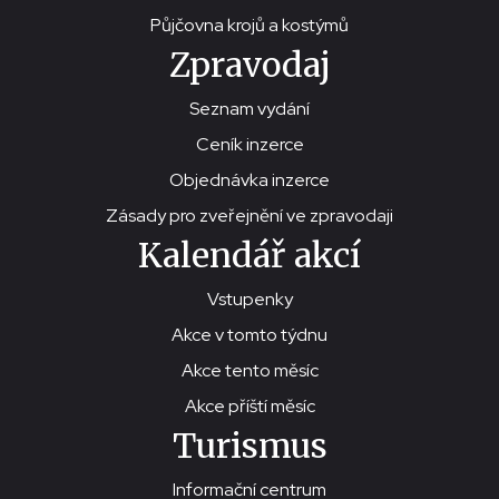
Půjčovna krojů a kostýmů
Zpravodaj
Seznam vydání
Ceník inzerce
Objednávka inzerce
Zásady pro zveřejnění ve zpravodaji
Kalendář akcí
Vstupenky
Akce v tomto týdnu
Akce tento měsíc
Akce příští měsíc
Turismus
Informační centrum