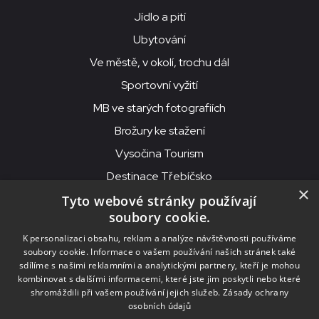
Jídlo a pití
Ubytování
Ve městě, v okolí, trochu dál
Sportovní vyžití
MB ve starých fotografiích
Brožury ke stažení
Vysočina Tourism
Destinace Třebíčsko
×
Tyto webové stránky používají
soubory cookie.
MKS Beseda, příspěvková organizace, Purcnerova 62, 676 02
K personalizaci obsahu, reklam a analýze návštěvnosti používáme
Moravské Budějovice
soubory cookie. Informace o vašem používání našich stránek také
IČO: 00091758, DIČ: CZ00091758, ID datové schránky: chjn2kd
sdílíme s našimi reklamními a analytickými partnery, kteří je mohou
kombinovat s dalšími informacemi, které jste jim poskytli nebo které
© 2026
MKS Beseda Mor. Budějovice
shromáždili při vašem používání jejich služeb.
Zásady ochrany
osobních údajů
Nastavení cookies