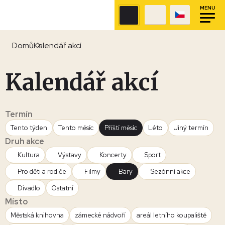
MENU
Domů
Kalendář akcí
Kalendář akcí
Termín
Tento týden
Tento měsíc
Příští měsíc
Léto
Jiný termín
Druh akce
Kultura
Výstavy
Koncerty
Sport
Pro děti a rodiče
Filmy
Bary
Sezónní akce
Divadlo
Ostatní
Místo
Městská knihovna
zámecké nádvoří
areál letního koupaliště