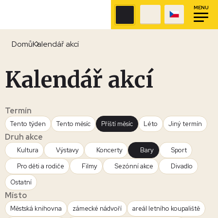
MENU
Domů
Kalendář akcí
Kalendář akcí
Termín
Tento týden
Tento měsíc
Příští měsíc
Léto
Jiný termín
Druh akce
Kultura
Výstavy
Koncerty
Bary
Sport
Pro děti a rodiče
Filmy
Sezónní akce
Divadlo
Ostatní
Místo
Městská knihovna
zámecké nádvoří
areál letního koupaliště