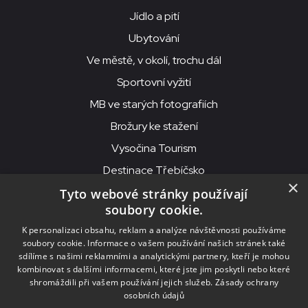
Jídlo a pití
Ubytování
Ve městě, v okolí, trochu dál
Sportovní vyžití
MB ve starých fotografiích
Brožury ke stažení
Vysočina Tourism
Destinace Třebíčsko
×
Tyto webové stránky používají
soubory cookie.
MKS Beseda, příspěvková organizace, Purcnerova 62, 676 02
K personalizaci obsahu, reklam a analýze návštěvnosti používáme
Moravské Budějovice
soubory cookie. Informace o vašem používání našich stránek také
IČO: 00091758, DIČ: CZ00091758, ID datové schránky: chjn2kd
sdílíme s našimi reklamními a analytickými partnery, kteří je mohou
kombinovat s dalšími informacemi, které jste jim poskytli nebo které
© 2026
MKS Beseda Mor. Budějovice
shromáždili při vašem používání jejich služeb.
Zásady ochrany
osobních údajů
Nastavení cookies