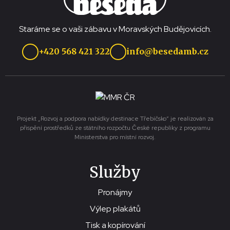
Staráme se o vaši zábavu v Moravských Budějovicích.
+420 568 421 322
info@besedamb.cz
Projekt „Rozvoj a podpora nabídky destinace Třebíčsko“ je realizován za
přispění prostředků ze státního rozpočtu České republiky z programu
Ministerstva pro místní rozvoj.
Služby
Pronájmy
Výlep plakátů
Tisk a kopírování