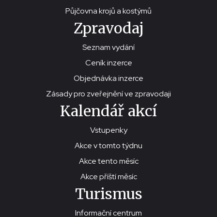
Půjčovna krojů a kostýmů
Zpravodaj
Seznam vydání
Ceník inzerce
Objednávka inzerce
Zásady pro zveřejnění ve zpravodaji
Kalendář akcí
Vstupenky
Akce v tomto týdnu
Akce tento měsíc
Akce příští měsíc
Turismus
Informační centrum