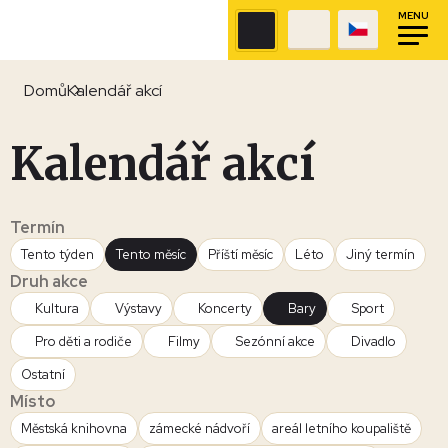
MENU
Domů
Kalendář akcí
Kalendář akcí
Termín
Tento týden
Tento měsíc
Příští měsíc
Léto
Jiný termín
Druh akce
Kultura
Výstavy
Koncerty
Bary
Sport
Pro děti a rodiče
Filmy
Sezónní akce
Divadlo
Ostatní
Místo
Městská knihovna
zámecké nádvoří
areál letního koupaliště