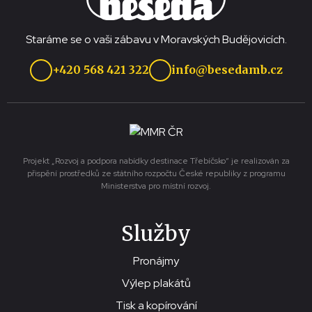
Staráme se o vaši zábavu v Moravských Budějovicích.
+420 568 421 322
info@besedamb.cz
Projekt „Rozvoj a podpora nabídky destinace Třebíčsko“ je realizován za
přispění prostředků ze státního rozpočtu České republiky z programu
Ministerstva pro místní rozvoj.
Služby
Pronájmy
Výlep plakátů
Tisk a kopírování