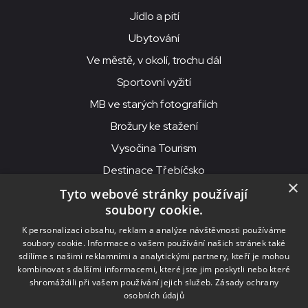
Jídlo a pití
Ubytování
Ve městě, v okolí, trochu dál
Sportovní vyžití
MB ve starých fotografiích
Brožury ke stažení
Vysočina Tourism
Destinace Třebíčsko
×
Tyto webové stránky používají
soubory cookie.
MKS Beseda, příspěvková organizace, Purcnerova 62, 676 02
K personalizaci obsahu, reklam a analýze návštěvnosti používáme
Moravské Budějovice
soubory cookie. Informace o vašem používání našich stránek také
IČO: 00091758, DIČ: CZ00091758, ID datové schránky: chjn2kd
sdílíme s našimi reklamními a analytickými partnery, kteří je mohou
kombinovat s dalšími informacemi, které jste jim poskytli nebo které
© 2026
MKS Beseda Mor. Budějovice
shromáždili při vašem používání jejich služeb.
Zásady ochrany
osobních údajů
Nastavení cookies