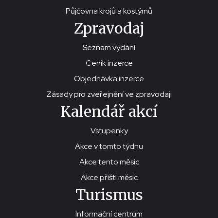
Půjčovna krojů a kostýmů
Zpravodaj
Seznam vydání
Ceník inzerce
Objednávka inzerce
Zásady pro zveřejnění ve zpravodaji
Kalendář akcí
Vstupenky
Akce v tomto týdnu
Akce tento měsíc
Akce příští měsíc
Turismus
Informační centrum