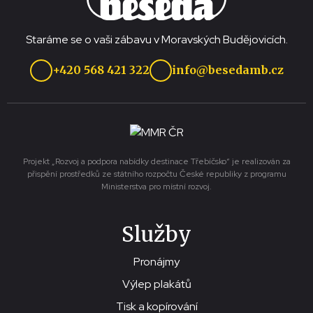
Staráme se o vaši zábavu v Moravských Budějovicích.
+420 568 421 322
info@besedamb.cz
Projekt „Rozvoj a podpora nabídky destinace Třebíčsko“ je realizován za
přispění prostředků ze státního rozpočtu České republiky z programu
Ministerstva pro místní rozvoj.
Služby
Pronájmy
Výlep plakátů
Tisk a kopírování