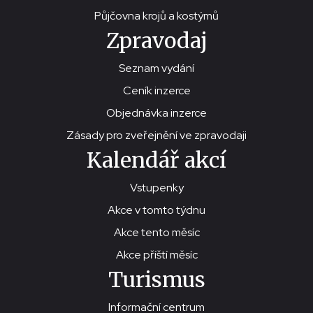
Půjčovna krojů a kostýmů
Zpravodaj
Seznam vydání
Ceník inzerce
Objednávka inzerce
Zásady pro zveřejnění ve zpravodaji
Kalendář akcí
Vstupenky
Akce v tomto týdnu
Akce tento měsíc
Akce příští měsíc
Turismus
Informační centrum