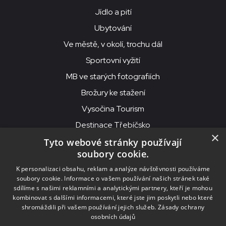
Jídlo a pití
Ubytování
Ve městě, v okolí, trochu dál
Sportovní vyžití
MB ve starých fotografiích
Brožury ke stažení
Vysočina Tourism
Destinace Třebíčsko
×
Tyto webové stránky používají
soubory cookie.
MKS Beseda, příspěvková organizace, Purcnerova 62, 676 02
K personalizaci obsahu, reklam a analýze návštěvnosti používáme
Moravské Budějovice
soubory cookie. Informace o vašem používání našich stránek také
IČO: 00091758, DIČ: CZ00091758, ID datové schránky: chjn2kd
sdílíme s našimi reklamními a analytickými partnery, kteří je mohou
kombinovat s dalšími informacemi, které jste jim poskytli nebo které
© 2026
MKS Beseda Mor. Budějovice
shromáždili při vašem používání jejich služeb.
Zásady ochrany
osobních údajů
Nastavení cookies