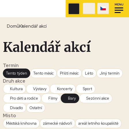
MENU
Domů
Kalendář akcí
Kalendář akcí
Termín
Tento týden
Tento měsíc
Příští měsíc
Léto
Jiný termín
Druh akce
Kultura
Výstavy
Koncerty
Sport
Pro děti a rodiče
Filmy
Bary
Sezónní akce
Divadlo
Ostatní
Místo
Městská knihovna
zámecké nádvoří
areál letního koupaliště