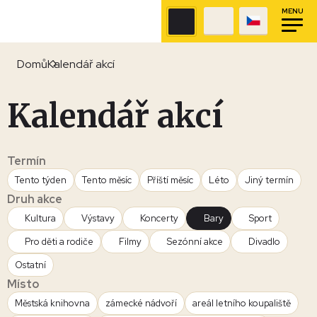
MENU
Domů
Kalendář akcí
Kalendář akcí
Termín
Tento týden
Tento měsíc
Příští měsíc
Léto
Jiný termín
Druh akce
Kultura
Výstavy
Koncerty
Bary
Sport
Pro děti a rodiče
Filmy
Sezónní akce
Divadlo
Ostatní
Místo
Městská knihovna
zámecké nádvoří
areál letního koupaliště