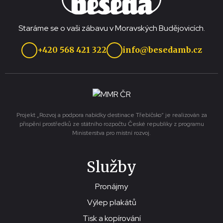
Staráme se o vaši zábavu v Moravských Budějovicích.
+420 568 421 322
info@besedamb.cz
Projekt „Rozvoj a podpora nabídky destinace Třebíčsko“ je realizován za
přispění prostředků ze státního rozpočtu České republiky z programu
Ministerstva pro místní rozvoj.
Služby
Pronájmy
Výlep plakátů
Tisk a kopírování