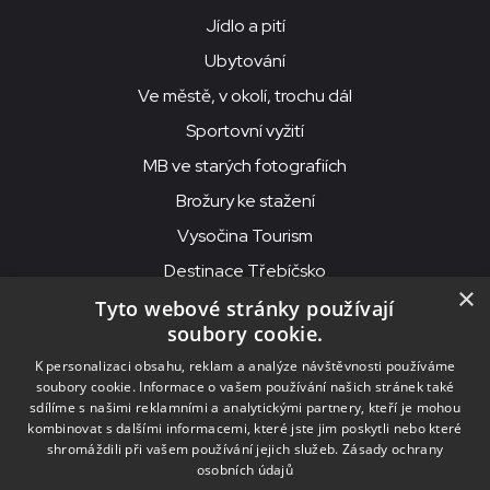
Jídlo a pití
Ubytování
Ve městě, v okolí, trochu dál
Sportovní vyžití
MB ve starých fotografiích
Brožury ke stažení
Vysočina Tourism
Destinace Třebíčsko
×
Tyto webové stránky používají
soubory cookie.
MKS Beseda, příspěvková organizace, Purcnerova 62, 676 02
K personalizaci obsahu, reklam a analýze návštěvnosti používáme
Moravské Budějovice
soubory cookie. Informace o vašem používání našich stránek také
IČO: 00091758, DIČ: CZ00091758, ID datové schránky: chjn2kd
sdílíme s našimi reklamními a analytickými partnery, kteří je mohou
kombinovat s dalšími informacemi, které jste jim poskytli nebo které
© 2026
MKS Beseda Mor. Budějovice
shromáždili při vašem používání jejich služeb.
Zásady ochrany
osobních údajů
Nastavení cookies