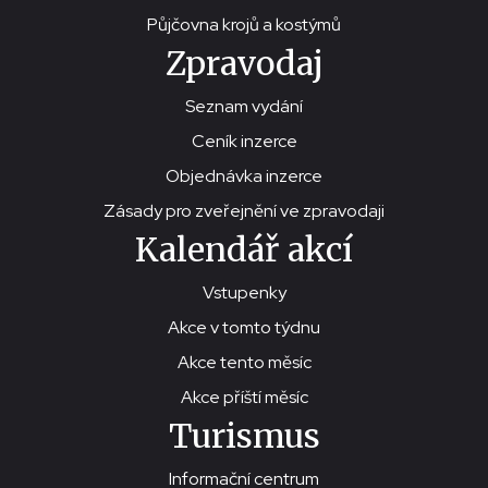
Půjčovna krojů a kostýmů
Zpravodaj
Seznam vydání
Ceník inzerce
Objednávka inzerce
Zásady pro zveřejnění ve zpravodaji
Kalendář akcí
Vstupenky
Akce v tomto týdnu
Akce tento měsíc
Akce příští měsíc
Turismus
Informační centrum