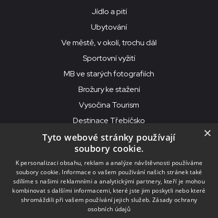
Jídlo a pití
Ubytování
Ve městě, v okolí, trochu dál
Sportovní vyžití
MB ve starých fotografiích
Brožury ke stažení
Vysočina Tourism
Destinace Třebíčsko
×
Tyto webové stránky používají
soubory cookie.
MKS Beseda, příspěvková organizace, Purcnerova 62, 676 02
K personalizaci obsahu, reklam a analýze návštěvnosti používáme
Moravské Budějovice
soubory cookie. Informace o vašem používání našich stránek také
IČO: 00091758, DIČ: CZ00091758, ID datové schránky: chjn2kd
sdílíme s našimi reklamními a analytickými partnery, kteří je mohou
kombinovat s dalšími informacemi, které jste jim poskytli nebo které
© 2026
MKS Beseda Mor. Budějovice
shromáždili při vašem používání jejich služeb.
Zásady ochrany
osobních údajů
Nastavení cookies