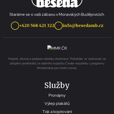
Staráme se o vaši zábavu v Moravských Budějovicích.
+420 568 421 322
info@besedamb.cz
Projekt „Rozvoj a podpora nabídky destinace Třebíčsko“ je realizován za
přispění prostředků ze státního rozpočtu České republiky z programu
Ministerstva pro místní rozvoj.
Služby
Pronájmy
Výlep plakátů
Tisk a kopírování