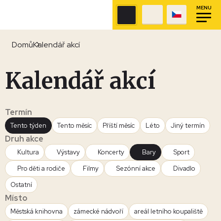
MENU
Domů
Kalendář akcí
Kalendář akcí
Termín
Tento týden
Tento měsíc
Příští měsíc
Léto
Jiný termín
Druh akce
Kultura
Výstavy
Koncerty
Bary
Sport
Pro děti a rodiče
Filmy
Sezónní akce
Divadlo
Ostatní
Místo
Městská knihovna
zámecké nádvoří
areál letního koupaliště