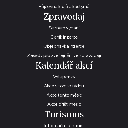
Půjčovna krojů a kostýmů
Zpravodaj
Seznam vydání
Ceník inzerce
Objednávka inzerce
Zásady pro zveřejnění ve zpravodaji
Kalendář akcí
Vstupenky
Akce v tomto týdnu
Akce tento měsíc
Akce příští měsíc
Turismus
Informační centrum