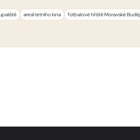
upaliště
areál letního kina
fotbalové hřiště Moravské Budě