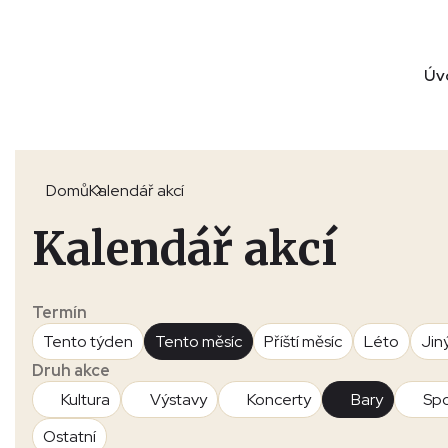
Úv
Domů
Kalendář akcí
Kalendář akcí
Termín
Tento týden
Tento měsíc
Příští měsíc
Léto
Jin
Druh akce
Kultura
Výstavy
Koncerty
Bary
Spo
Ostatní