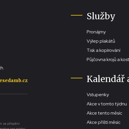
Služby
Pronájmy
Výlep plakátů
Tisk a kopírování
Půjčovna krojů a ko
h.
Kalendář 
esedamb.cz
Vstupenky
Akce v tomto týdnu
Akce tento měsíc
Akce příští měsíc
n za přispění
erstva pro místní