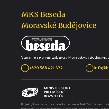
MKS Beseda
Moravské Budějovice
Staráme se o vaši zábavu v Moravských Budějovicíc
+420 568 421 322
info@b
Projekt „Rozvoj a podpora nabídky destinace Třebíčsko“ je realizová
prostředků ze státního rozpočtu České republiky z programu Minist