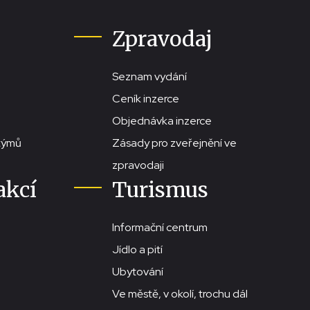
Zpravodaj
Seznam vydání
Ceník inzerce
Objednávka inzerce
stýmů
Zásady pro zveřejnění ve
zpravodaji
akcí
Turismus
Informační centrum
Jídlo a pití
Ubytování
Ve městě, v okolí, trochu dál