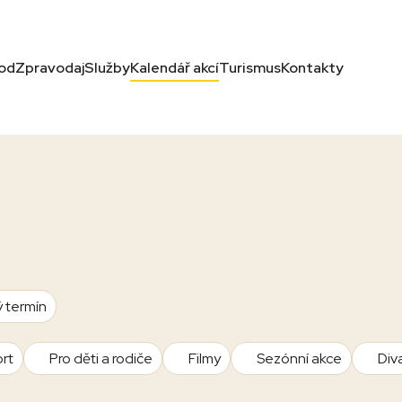
od
Zpravodaj
Služby
Kalendář akcí
Turismus
Kontakty
ý termín
rt
Pro děti a rodiče
Filmy
Sezónní akce
Div