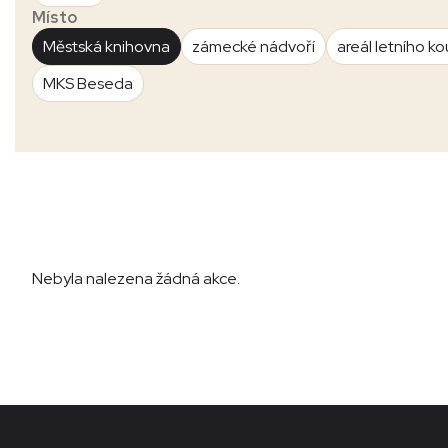
Místo
Městská knihovna
zámecké nádvoří
areál letního ko
MKS Beseda
Nebyla nalezena žádná akce.