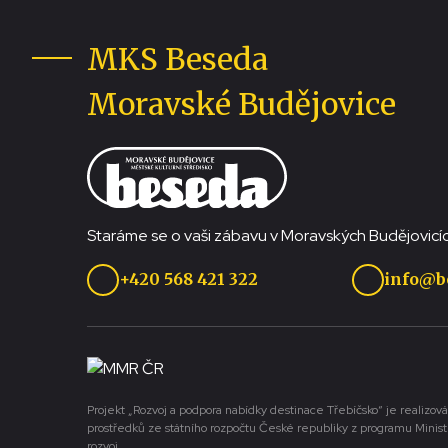
MKS Beseda
Moravské Budějovice
Staráme se o vaši zábavu v Moravských Budějovicíc
+420 568 421 322
info@b
Projekt „Rozvoj a podpora nabídky destinace Třebíčsko“ je realizová
prostředků ze státního rozpočtu České republiky z programu Minist
rozvoj.