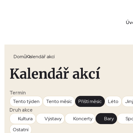
Úv
Domů
Kalendář akcí
Kalendář akcí
Termín
Tento týden
Tento měsíc
Příští měsíc
Léto
Jin
Druh akce
Kultura
Výstavy
Koncerty
Bary
Spo
Ostatní