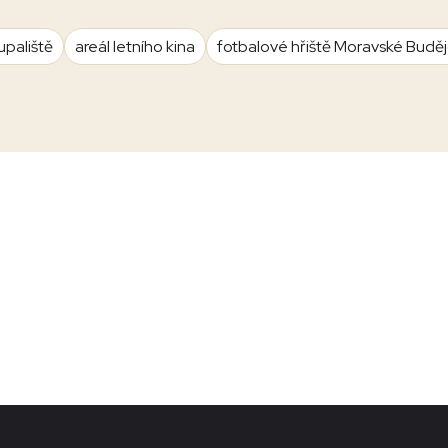
upaliště
areál letního kina
fotbalové hřiště Moravské Budě