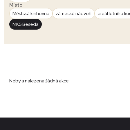
Místo
Městská knihovna
zámecké nádvoří
areál letního ko
MKS Beseda
Nebyla nalezena žádná akce.