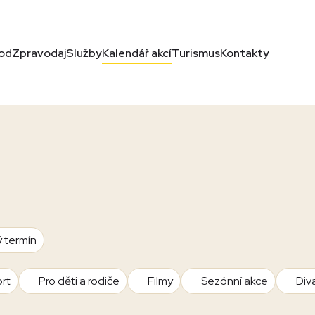
od
Zpravodaj
Služby
Kalendář akcí
Turismus
Kontakty
ý termín
rt
Pro děti a rodiče
Filmy
Sezónní akce
Div