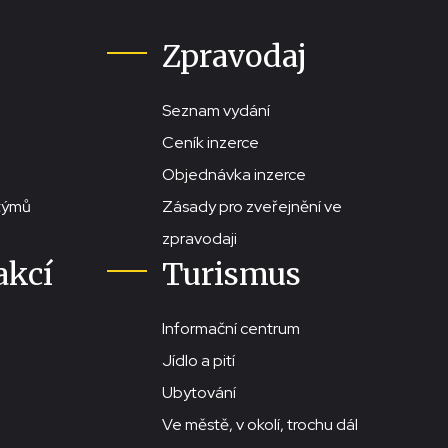
Zpravodaj
Seznam vydání
Ceník inzerce
Objednávka inzerce
stýmů
Zásady pro zveřejnění ve
zpravodaji
akcí
Turismus
Informační centrum
Jídlo a pití
Ubytování
Ve městě, v okolí, trochu dál