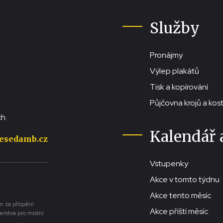
Služby
Pronájmy
Výlep plakátů
Tisk a kopírování
Půjčovna krojů a ko
h.
Kalendář 
esedamb.cz
Vstupenky
Akce v tomto týdnu
Akce tento měsíc
n za přispění
Akce příští měsíc
erstva pro místní