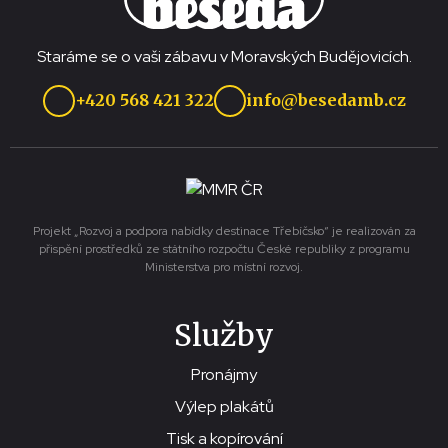
Staráme se o vaši zábavu v Moravských Budějovicích.
+420 568 421 322
info@besedamb.cz
Projekt „Rozvoj a podpora nabídky destinace Třebíčsko“ je realizován za
přispění prostředků ze státního rozpočtu České republiky z programu
Ministerstva pro místní rozvoj.
Služby
Pronájmy
Výlep plakátů
Tisk a kopírování