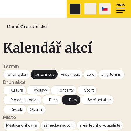
MENU
Domů
Kalendář akcí
Kalendář akcí
Termín
Tento týden
Tento měsíc
Příští měsíc
Léto
Jiný termín
Druh akce
Kultura
Výstavy
Koncerty
Sport
Pro děti a rodiče
Filmy
Bary
Sezónní akce
Divadlo
Ostatní
Místo
Městská knihovna
zámecké nádvoří
areál letního koupaliště