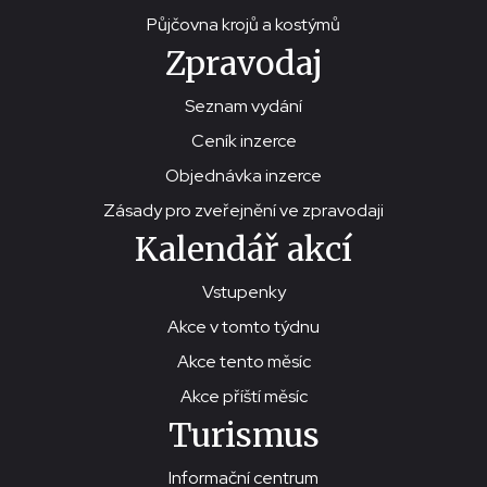
Půjčovna krojů a kostýmů
Zpravodaj
Seznam vydání
Ceník inzerce
Objednávka inzerce
Zásady pro zveřejnění ve zpravodaji
Kalendář akcí
Vstupenky
Akce v tomto týdnu
Akce tento měsíc
Akce příští měsíc
Turismus
Informační centrum