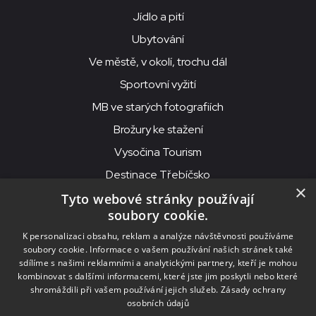
Jídlo a pití
Ubytování
Ve městě, v okolí, trochu dál
Sportovní vyžití
MB ve starých fotografiích
Brožury ke stažení
Vysočina Tourism
Destinace Třebíčsko
×
Tyto webové stránky používají
soubory cookie.
MKS Beseda, příspěvková organizace, Purcnerova 62, 676 02
K personalizaci obsahu, reklam a analýze návštěvnosti používáme
Moravské Budějovice
soubory cookie. Informace o vašem používání našich stránek také
IČO: 00091758, DIČ: CZ00091758, ID datové schránky: chjn2kd
sdílíme s našimi reklamními a analytickými partnery, kteří je mohou
kombinovat s dalšími informacemi, které jste jim poskytli nebo které
© 2026
MKS Beseda Mor. Budějovice
shromáždili při vašem používání jejich služeb.
Zásady ochrany
osobních údajů
Nastavení cookies