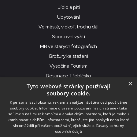
Jídlo a pití
Ubytování
Ve městě, v okolí, trochu dál
Sportovní vyžití
MB ve starých fotografiích
Brožury ke stažení
Vysočina Tourism
Destinace Třebíčsko
×
Tyto webové stránky používají
soubory cookie.
MKS Beseda, příspěvková organizace, Purcnerova 62, 676 02
K personalizaci obsahu, reklam a analýze návštěvnosti používáme
Moravské Budějovice
soubory cookie. Informace o vašem používání našich stránek také
IČO: 00091758, DIČ: CZ00091758, ID datové schránky: chjn2kd
sdílíme s našimi reklamními a analytickými partnery, kteří je mohou
kombinovat s dalšími informacemi, které jste jim poskytli nebo které
© 2026
MKS Beseda Mor. Budějovice
shromáždili při vašem používání jejich služeb.
Zásady ochrany
osobních údajů
Nastavení cookies