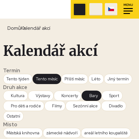
MENU
Domů
Kalendář akcí
Kalendář akcí
Termín
Tento týden
Tento měsíc
Příští měsíc
Léto
Jiný termín
Druh akce
Kultura
Výstavy
Koncerty
Bary
Sport
Pro děti a rodiče
Filmy
Sezónní akce
Divadlo
Ostatní
Místo
Městská knihovna
zámecké nádvoří
areál letního koupaliště