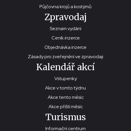
Půjčovna krojů a kostýmů
Zpravodaj
Seznam vydání
Ceník inzerce
Objednávka inzerce
Zásady pro zveřejnění ve zpravodaji
Kalendář akcí
Vstupenky
Akce v tomto týdnu
Akce tento měsíc
Akce příští měsíc
Turismus
Informační centrum