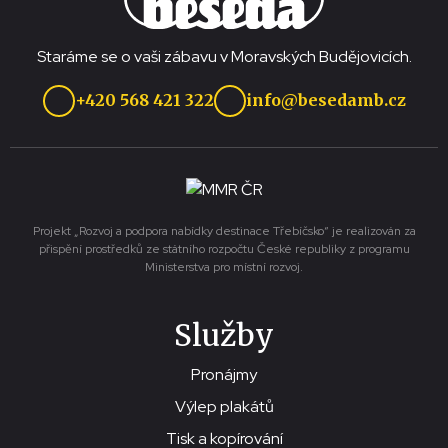
Staráme se o vaši zábavu v Moravských Budějovicích.
+420 568 421 322
info@besedamb.cz
Projekt „Rozvoj a podpora nabídky destinace Třebíčsko“ je realizován za
přispění prostředků ze státního rozpočtu České republiky z programu
Ministerstva pro místní rozvoj.
Služby
Pronájmy
Výlep plakátů
Tisk a kopírování