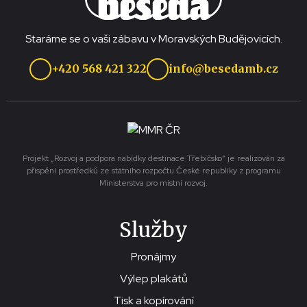
Staráme se o vaši zábavu v Moravských Budějovicích.
+420 568 421 322
info@besedamb.cz
Projekt „Rozvoj a podpora nabídky destinace Třebíčsko“ je realizován za
přispění prostředků ze státního rozpočtu České republiky z programu
Ministerstva pro místní rozvoj.
Služby
Pronájmy
Výlep plakátů
Tisk a kopírování