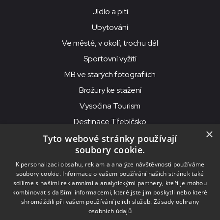
Jídlo a pití
Ubytování
Ve městě, v okolí, trochu dál
Sportovní vyžití
MB ve starých fotografiích
Brožury ke stažení
Vysočina Tourism
Destinace Třebíčsko
×
Tyto webové stránky používají
soubory cookie.
MKS Beseda, příspěvková organizace, Purcnerova 62, 676 02
K personalizaci obsahu, reklam a analýze návštěvnosti používáme
Moravské Budějovice
soubory cookie. Informace o vašem používání našich stránek také
IČO: 00091758, DIČ: CZ00091758, ID datové schránky: chjn2kd
sdílíme s našimi reklamními a analytickými partnery, kteří je mohou
kombinovat s dalšími informacemi, které jste jim poskytli nebo které
© 2026
MKS Beseda Mor. Budějovice
shromáždili při vašem používání jejich služeb.
Zásady ochrany
osobních údajů
Nastavení cookies