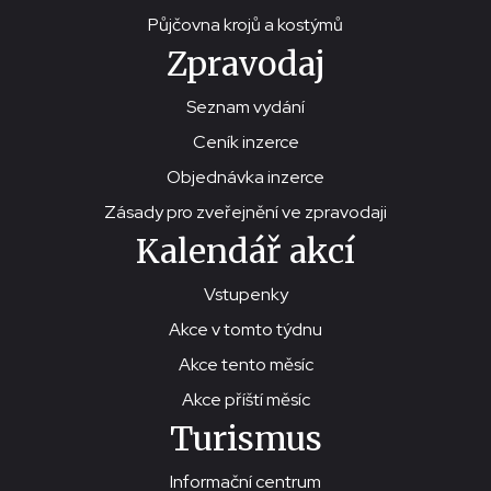
Půjčovna krojů a kostýmů
Zpravodaj
Seznam vydání
Ceník inzerce
Objednávka inzerce
Zásady pro zveřejnění ve zpravodaji
Kalendář akcí
Vstupenky
Akce v tomto týdnu
Akce tento měsíc
Akce příští měsíc
Turismus
Informační centrum