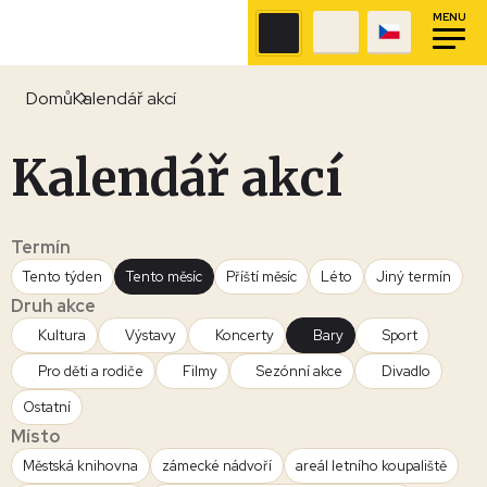
MENU
Domů
Kalendář akcí
Kalendář akcí
Termín
Tento týden
Tento měsíc
Příští měsíc
Léto
Jiný termín
Druh akce
Kultura
Výstavy
Koncerty
Bary
Sport
Pro děti a rodiče
Filmy
Sezónní akce
Divadlo
Ostatní
Místo
Městská knihovna
zámecké nádvoří
areál letního koupaliště