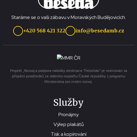
Staráme se o vaši zábavu v Moravských Budějovicích.
+420 568 421 322
info@besedamb.cz
Projekt „Rozvoj a podpora nabídky destinace Třebíčsko“ je realizován za
přispění prostředků ze státního rozpočtu České republiky z programu
Ministerstva pro místní rozvoj.
Služby
Pronájmy
Výlep plakátů
Tisk a kopírování