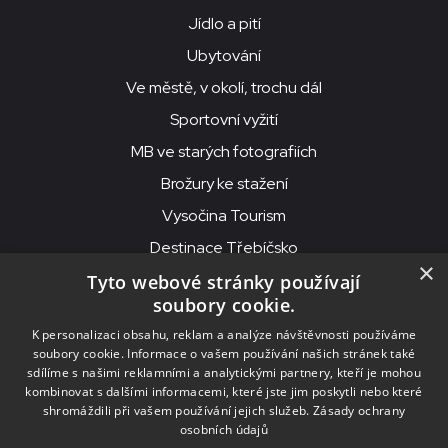
Jídlo a pití
Ubytování
Ve městě, v okolí, trochu dál
Sportovní vyžití
MB ve starých fotografiích
Brožury ke stažení
Vysočina Tourism
Destinace Třebíčsko
×
Tyto webové stránky používají
soubory cookie.
MKS Beseda, příspěvková organizace, Purcnerova 62, 676 02
K personalizaci obsahu, reklam a analýze návštěvnosti používáme
Moravské Budějovice
soubory cookie. Informace o vašem používání našich stránek také
IČO: 00091758, DIČ: CZ00091758, ID datové schránky: chjn2kd
sdílíme s našimi reklamními a analytickými partnery, kteří je mohou
kombinovat s dalšími informacemi, které jste jim poskytli nebo které
© 2026
MKS Beseda Mor. Budějovice
shromáždili při vašem používání jejich služeb.
Zásady ochrany
osobních údajů
Nastavení cookies