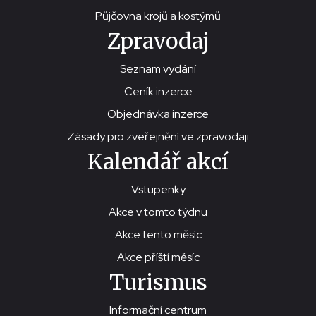
Půjčovna krojů a kostýmů
Zpravodaj
Seznam vydání
Ceník inzerce
Objednávka inzerce
Zásady pro zveřejnění ve zpravodaji
Kalendář akcí
Vstupenky
Akce v tomto týdnu
Akce tento měsíc
Akce příští měsíc
Turismus
Informační centrum