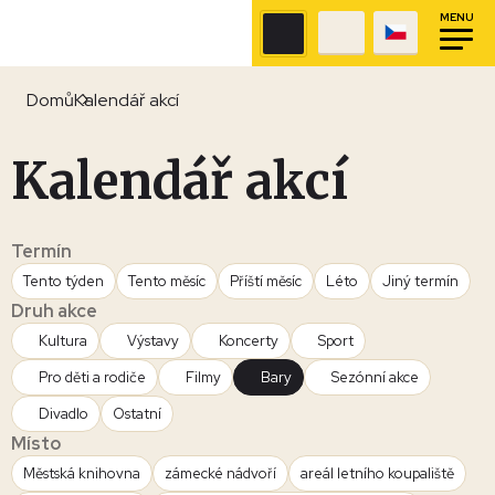
MENU
Domů
Kalendář akcí
Kalendář akcí
Termín
Tento týden
Tento měsíc
Příští měsíc
Léto
Jiný termín
Druh akce
Kultura
Výstavy
Koncerty
Sport
Pro děti a rodiče
Filmy
Bary
Sezónní akce
Divadlo
Ostatní
Místo
Městská knihovna
zámecké nádvoří
areál letního koupaliště