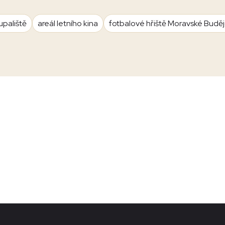
upaliště
areál letního kina
fotbalové hřiště Moravské Budě