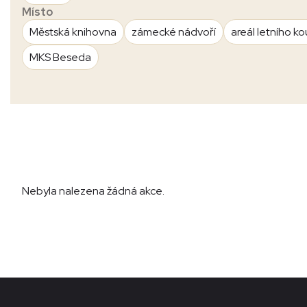
Místo
Městská knihovna
zámecké nádvoří
areál letního ko
MKS Beseda
Nebyla nalezena žádná akce.