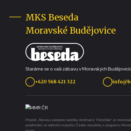
MKS Beseda
Moravské Budějovice
Staráme se o vaši zábavu v Moravských Budějovicíc
+420 568 421 322
info@b
Projekt „Rozvoj a podpora nabídky destinace Třebíčsko“ je realizová
prostředků ze státního rozpočtu České republiky z programu Minist
rozvoj.