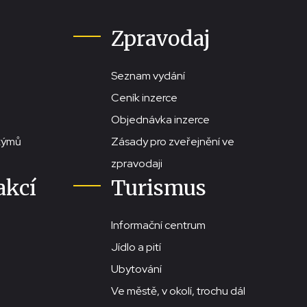
Zpravodaj
Seznam vydání
Ceník inzerce
Objednávka inzerce
stýmů
Zásady pro zveřejnění ve
zpravodaji
akcí
Turismus
Informační centrum
Jídlo a pití
Ubytování
Ve městě, v okolí, trochu dál