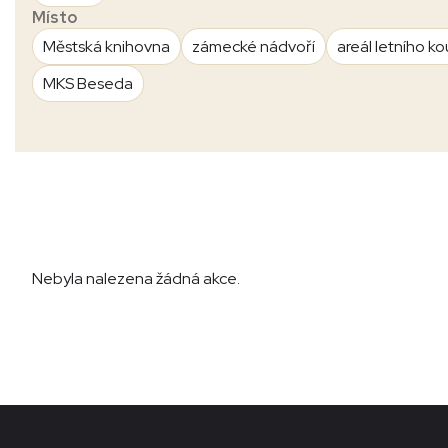
Místo
Městská knihovna
zámecké nádvoří
areál letního ko
MKS Beseda
Nebyla nalezena žádná akce.