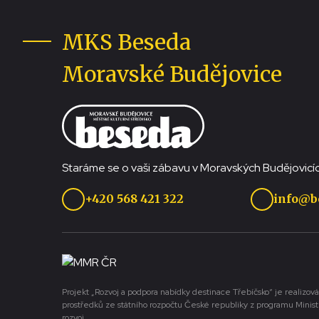
MKS Beseda
Moravské Budějovice
Staráme se o vaši zábavu v Moravských Budějovicíc
+420 568 421 322
info@b
Projekt „Rozvoj a podpora nabídky destinace Třebíčsko“ je realizová
prostředků ze státního rozpočtu České republiky z programu Minist
rozvoj.