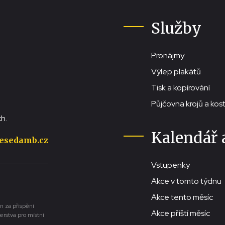
Služby
Pronájmy
Výlep plakátů
Tisk a kopírování
Půjčovna krojů a ko
h.
Kalendář 
esedamb.cz
Vstupenky
Akce v tomto týdnu
Akce tento měsíc
n za přispění
Akce příští měsíc
erstva pro místní