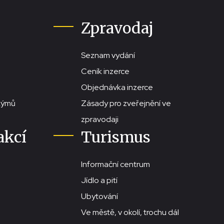
Zpravodaj
Seznam vydání
Ceník inzerce
Objednávka inzerce
stýmů
Zásady pro zveřejnění ve
zpravodaji
akcí
Turismus
Informační centrum
Jídlo a pití
Ubytování
Ve městě, v okolí, trochu dál