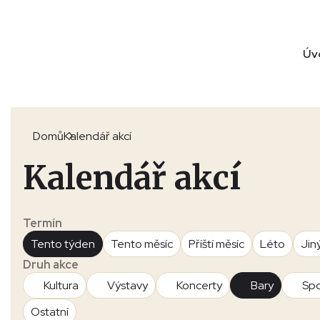
Úv
Domů
Kalendář akcí
Kalendář akcí
Termín
Tento týden
Tento měsíc
Příští měsíc
Léto
Jin
Druh akce
Kultura
Výstavy
Koncerty
Bary
Spo
Ostatní