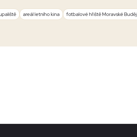
upaliště
areál letního kina
fotbalové hřiště Moravské Budě