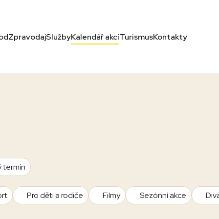
od
Zpravodaj
Služby
Kalendář akcí
Turismus
Kontakty
ý termín
rt
Pro děti a rodiče
Filmy
Sezónní akce
Div