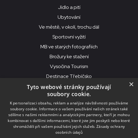
Jídlo a pití
Ubytování
Ve městě, v okolí, trochu dál
Sportovní vyžití
MB ve starých fotografiích
Brožury ke stažení
Vysočina Tourism
Destinace Třebíčsko
×
Tyto webové stránky používají
soubory cookie.
MKS Beseda, příspěvková organizace, Purcnerova 62, 676 02
K personalizaci obsahu, reklam a analýze návštěvnosti používáme
Moravské Budějovice
soubory cookie. Informace o vašem používání našich stránek také
IČO: 00091758, DIČ: CZ00091758, ID datové schránky: chjn2kd
sdílíme s našimi reklamními a analytickými partnery, kteří je mohou
kombinovat s dalšími informacemi, které jste jim poskytli nebo které
© 2026
MKS Beseda Mor. Budějovice
shromáždili při vašem používání jejich služeb.
Zásady ochrany
osobních údajů
Nastavení cookies