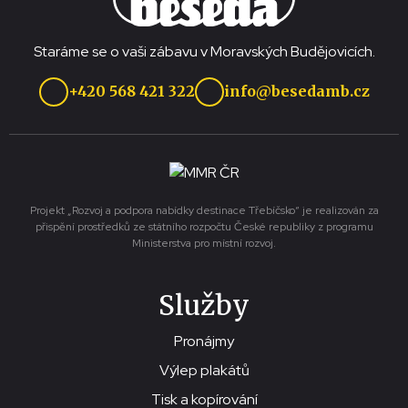
Staráme se o vaši zábavu v Moravských Budějovicích.
+420 568 421 322
info@besedamb.cz
Projekt „Rozvoj a podpora nabídky destinace Třebíčsko“ je realizován za
přispění prostředků ze státního rozpočtu České republiky z programu
Ministerstva pro místní rozvoj.
Služby
Pronájmy
Výlep plakátů
Tisk a kopírování