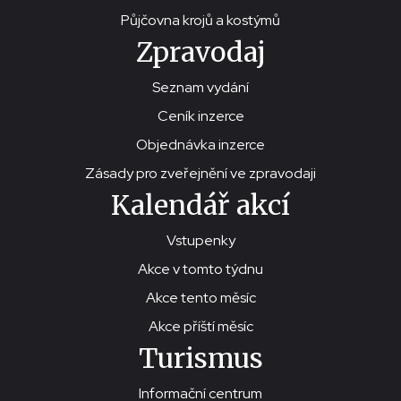
Půjčovna krojů a kostýmů
Zpravodaj
Seznam vydání
Ceník inzerce
Objednávka inzerce
Zásady pro zveřejnění ve zpravodaji
Kalendář akcí
Vstupenky
Akce v tomto týdnu
Akce tento měsíc
Akce příští měsíc
Turismus
Informační centrum