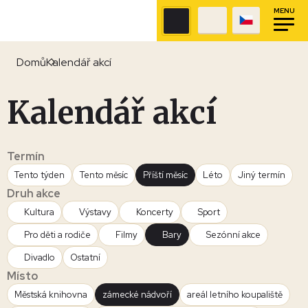
MENU
Domů
Kalendář akcí
Kalendář akcí
Termín
Tento týden
Tento měsíc
Příští měsíc
Léto
Jiný termín
Druh akce
Kultura
Výstavy
Koncerty
Sport
Pro děti a rodiče
Filmy
Bary
Sezónní akce
Divadlo
Ostatní
Místo
Městská knihovna
zámecké nádvoří
areál letního koupaliště