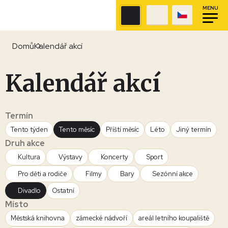
MENU
Domů
Kalendář akcí
Kalendář akcí
Termín
Tento týden
Tento měsíc
Příští měsíc
Léto
Jiný termín
Druh akce
Kultura
Výstavy
Koncerty
Sport
Pro děti a rodiče
Filmy
Bary
Sezónní akce
Divadlo
Ostatní
Místo
Městská knihovna
zámecké nádvoří
areál letního koupaliště