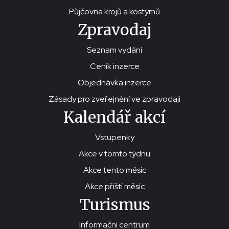
Půjčovna krojů a kostýmů
Zpravodaj
Seznam vydání
Ceník inzerce
Objednávka inzerce
Zásady pro zveřejnění ve zpravodaji
Kalendář akcí
Vstupenky
Akce v tomto týdnu
Akce tento měsíc
Akce příští měsíc
Turismus
Informační centrum