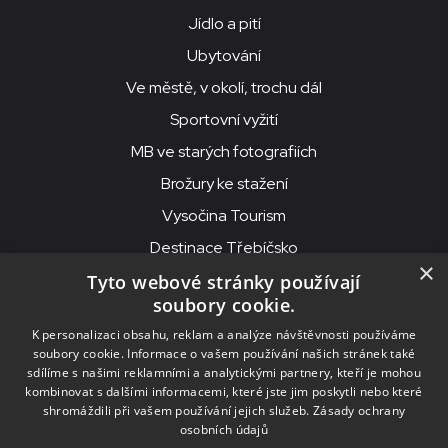
Jídlo a pití
Ubytování
Ve městě, v okolí, trochu dál
Sportovní vyžití
MB ve starých fotografiích
Brožury ke stažení
Vysočina Tourism
Destinace Třebíčsko
×
Tyto webové stránky používají
soubory cookie.
MKS Beseda, příspěvková organizace, Purcnerova 62, 676 02
K personalizaci obsahu, reklam a analýze návštěvnosti používáme
Moravské Budějovice
soubory cookie. Informace o vašem používání našich stránek také
IČO: 00091758, DIČ: CZ00091758, ID datové schránky: chjn2kd
sdílíme s našimi reklamními a analytickými partnery, kteří je mohou
kombinovat s dalšími informacemi, které jste jim poskytli nebo které
© 2026
MKS Beseda Mor. Budějovice
shromáždili při vašem používání jejich služeb.
Zásady ochrany
osobních údajů
Nastavení cookies