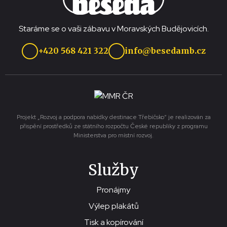
Staráme se o vaši zábavu v Moravských Budějovicích.
+420 568 421 322
info@besedamb.cz
Projekt „Rozvoj a podpora nabídky destinace Třebíčsko“ je realizován za
přispění prostředků ze státního rozpočtu České republiky z programu
Ministerstva pro místní rozvoj.
Služby
Pronájmy
Výlep plakátů
Tisk a kopírování