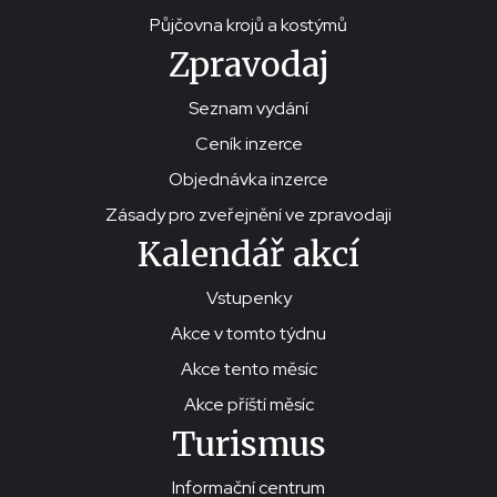
Půjčovna krojů a kostýmů
Zpravodaj
Seznam vydání
Ceník inzerce
Objednávka inzerce
Zásady pro zveřejnění ve zpravodaji
Kalendář akcí
Vstupenky
Akce v tomto týdnu
Akce tento měsíc
Akce příští měsíc
Turismus
Informační centrum