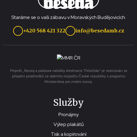
Staráme se o vaši zábavu v Moravských Budějovicích.
+420 568 421 322
info@besedamb.cz
Projekt „Rozvoj a podpora nabídky destinace Třebíčsko“ je realizován za
přispění prostředků ze státního rozpočtu České republiky z programu
Ministerstva pro místní rozvoj.
Služby
Pronájmy
Výlep plakátů
Tisk a kopírování