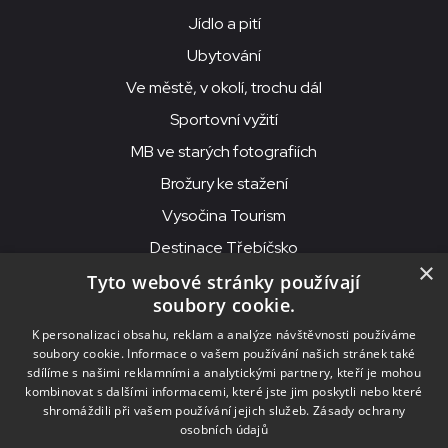
Jídlo a pití
Ubytování
Ve městě, v okolí, trochu dál
Sportovní vyžití
MB ve starých fotografiích
Brožury ke stažení
Vysočina Tourism
Destinace Třebíčsko
×
Tyto webové stránky používají
soubory cookie.
MKS Beseda, příspěvková organizace, Purcnerova 62, 676 02
K personalizaci obsahu, reklam a analýze návštěvnosti používáme
Moravské Budějovice
soubory cookie. Informace o vašem používání našich stránek také
IČO: 00091758, DIČ: CZ00091758, ID datové schránky: chjn2kd
sdílíme s našimi reklamními a analytickými partnery, kteří je mohou
kombinovat s dalšími informacemi, které jste jim poskytli nebo které
© 2026
MKS Beseda Mor. Budějovice
shromáždili při vašem používání jejich služeb.
Zásady ochrany
osobních údajů
Nastavení cookies