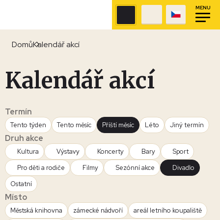
MENU
Domů
Kalendář akcí
Kalendář akcí
Termín
Tento týden
Tento měsíc
Příští měsíc
Léto
Jiný termín
Druh akce
Kultura
Výstavy
Koncerty
Bary
Sport
Pro děti a rodiče
Filmy
Sezónní akce
Divadlo
Ostatní
Místo
Městská knihovna
zámecké nádvoří
areál letního koupaliště