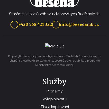
Staráme se o vaši zábavu v Moravských Budějovicích.
+420 568 421 322
info@besedamb.cz
Projekt „Rozvoj a podpora nabídky destinace Třebíčsko“ je realizován za
přispění prostředků ze státního rozpočtu České republiky z programu
Ministerstva pro místní rozvoj.
Služby
Pronájmy
Výlep plakátů
Tisk a kopírování