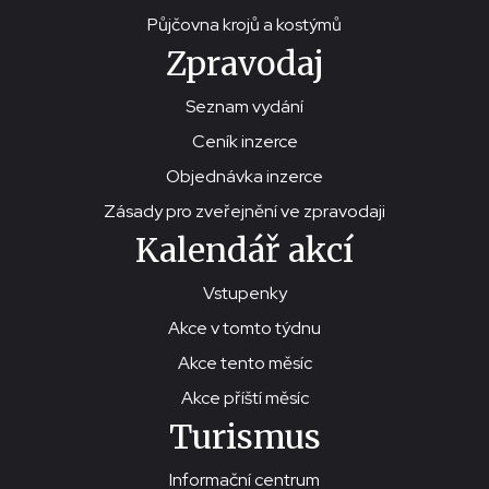
Půjčovna krojů a kostýmů
Zpravodaj
Seznam vydání
Ceník inzerce
Objednávka inzerce
Zásady pro zveřejnění ve zpravodaji
Kalendář akcí
Vstupenky
Akce v tomto týdnu
Akce tento měsíc
Akce příští měsíc
Turismus
Informační centrum