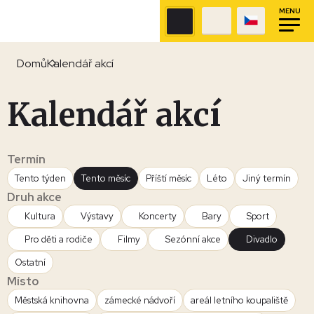
MENU
Domů
Kalendář akcí
Kalendář akcí
Termín
Tento týden
Tento měsíc
Příští měsíc
Léto
Jiný termín
Druh akce
Kultura
Výstavy
Koncerty
Bary
Sport
Pro děti a rodiče
Filmy
Sezónní akce
Divadlo
Ostatní
Místo
Městská knihovna
zámecké nádvoří
areál letního koupaliště