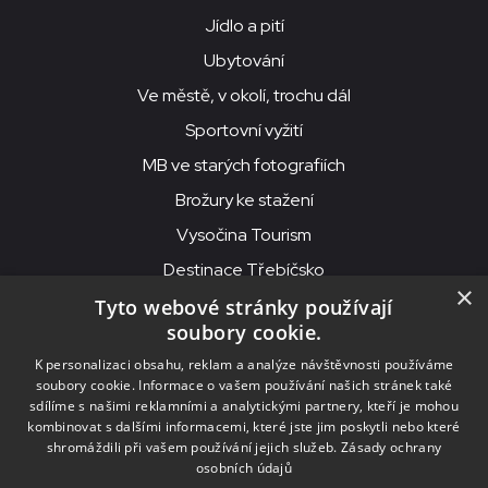
Jídlo a pití
Ubytování
Ve městě, v okolí, trochu dál
Sportovní vyžití
MB ve starých fotografiích
Brožury ke stažení
Vysočina Tourism
Destinace Třebíčsko
×
Tyto webové stránky používají
soubory cookie.
MKS Beseda, příspěvková organizace, Purcnerova 62, 676 02
K personalizaci obsahu, reklam a analýze návštěvnosti používáme
Moravské Budějovice
soubory cookie. Informace o vašem používání našich stránek také
IČO: 00091758, DIČ: CZ00091758, ID datové schránky: chjn2kd
sdílíme s našimi reklamními a analytickými partnery, kteří je mohou
kombinovat s dalšími informacemi, které jste jim poskytli nebo které
© 2026
MKS Beseda Mor. Budějovice
shromáždili při vašem používání jejich služeb.
Zásady ochrany
osobních údajů
Nastavení cookies