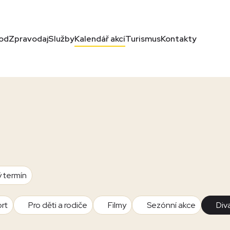
od
Zpravodaj
Služby
Kalendář akcí
Turismus
Kontakty
ý termín
rt
Pro děti a rodiče
Filmy
Sezónní akce
Div