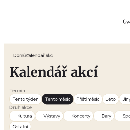
Úv
Domů
Kalendář akcí
Kalendář akcí
Termín
Tento týden
Tento měsíc
Příští měsíc
Léto
Jin
Druh akce
Kultura
Výstavy
Koncerty
Bary
Spo
Ostatní