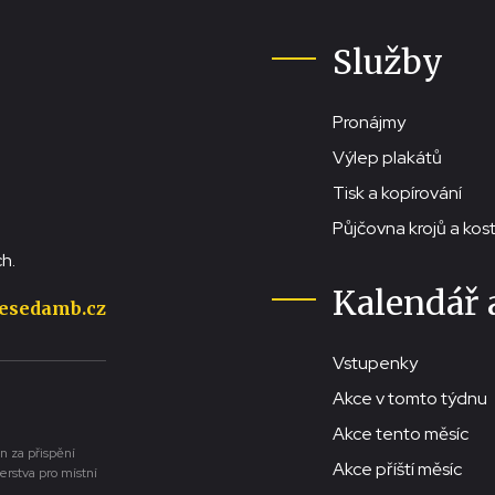
Služby
Pronájmy
Výlep plakátů
Tisk a kopírování
Půjčovna krojů a ko
h.
Kalendář 
esedamb.cz
Vstupenky
Akce v tomto týdnu
Akce tento měsíc
n za přispění
Akce příští měsíc
erstva pro místní