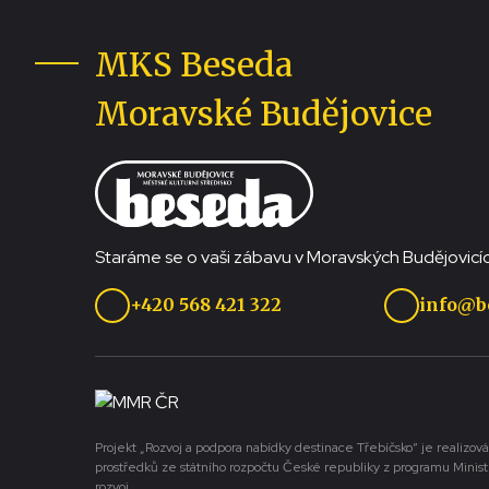
MKS Beseda
Moravské Budějovice
Staráme se o vaši zábavu v Moravských Budějovicíc
+420 568 421 322
info@b
Projekt „Rozvoj a podpora nabídky destinace Třebíčsko“ je realizová
prostředků ze státního rozpočtu České republiky z programu Minist
rozvoj.