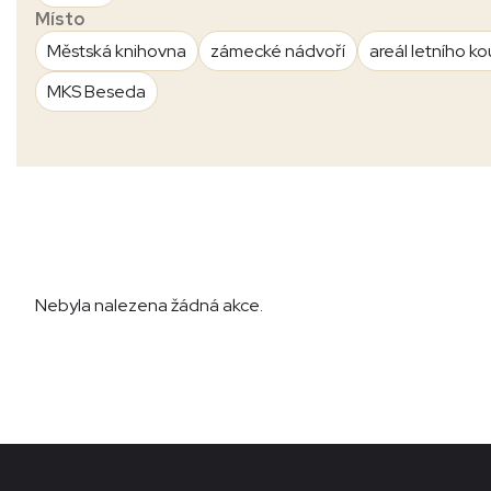
Místo
Městská knihovna
zámecké nádvoří
areál letního ko
MKS Beseda
Nebyla nalezena žádná akce.