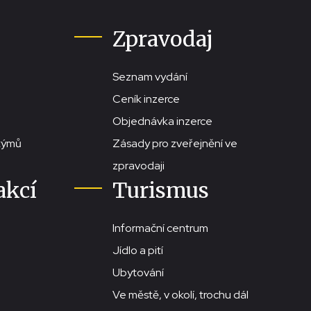
Zpravodaj
Seznam vydání
Ceník inzerce
Objednávka inzerce
stýmů
Zásady pro zveřejnění ve
zpravodaji
akcí
Turismus
Informační centrum
Jídlo a pití
Ubytování
Ve městě, v okolí, trochu dál