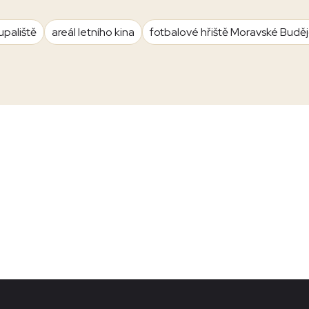
upaliště
areál letního kina
fotbalové hřiště Moravské Budě