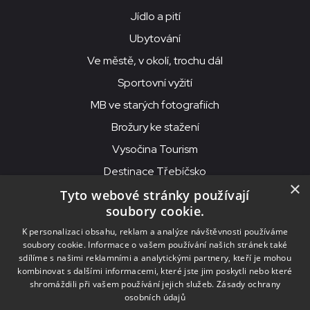
Jídlo a pití
Ubytování
Ve městě, v okolí, trochu dál
Sportovní vyžití
MB ve starých fotografiích
Brožury ke stažení
Vysočina Tourism
Destinace Třebíčsko
×
Tyto webové stránky používají
soubory cookie.
MKS Beseda, příspěvková organizace, Purcnerova 62, 676 02
K personalizaci obsahu, reklam a analýze návštěvnosti používáme
Moravské Budějovice
soubory cookie. Informace o vašem používání našich stránek také
IČO: 00091758, DIČ: CZ00091758, ID datové schránky: chjn2kd
sdílíme s našimi reklamními a analytickými partnery, kteří je mohou
kombinovat s dalšími informacemi, které jste jim poskytli nebo které
© 2026
MKS Beseda Mor. Budějovice
shromáždili při vašem používání jejich služeb.
Zásady ochrany
osobních údajů
Nastavení cookies