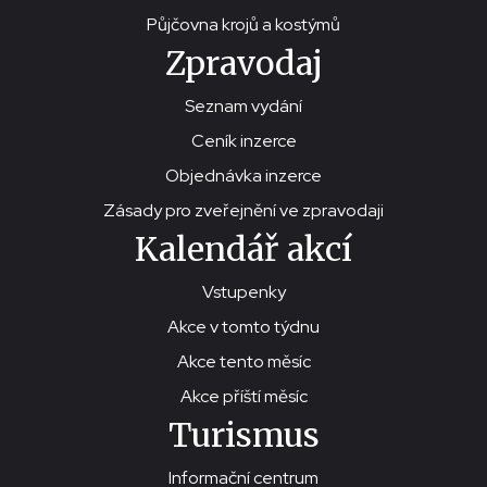
Půjčovna krojů a kostýmů
Zpravodaj
Seznam vydání
Ceník inzerce
Objednávka inzerce
Zásady pro zveřejnění ve zpravodaji
Kalendář akcí
Vstupenky
Akce v tomto týdnu
Akce tento měsíc
Akce příští měsíc
Turismus
Informační centrum