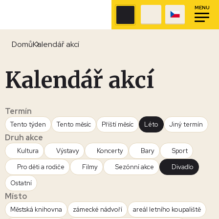
MENU
Domů
Kalendář akcí
Kalendář akcí
Termín
Tento týden
Tento měsíc
Příští měsíc
Léto
Jiný termín
Druh akce
Kultura
Výstavy
Koncerty
Bary
Sport
Pro děti a rodiče
Filmy
Sezónní akce
Divadlo
Ostatní
Místo
Městská knihovna
zámecké nádvoří
areál letního koupaliště