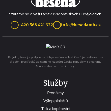
Staráme se o vaši zábavu v Moravských Budějovicích.
+420 568 421 322
info@besedamb.cz
Projekt „Rozvoj a podpora nabídky destinace Třebíčsko“ je realizován za
přispění prostředků ze státního rozpočtu České republiky z programu
Ministerstva pro místní rozvoj.
Služby
Pronájmy
Výlep plakátů
Tisk a kopírování