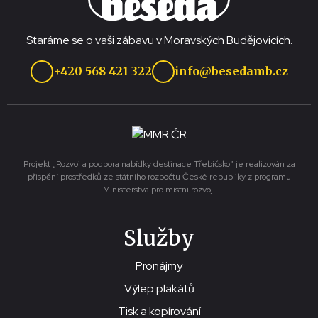
Staráme se o vaši zábavu v Moravských Budějovicích.
+420 568 421 322
info@besedamb.cz
Projekt „Rozvoj a podpora nabídky destinace Třebíčsko“ je realizován za
přispění prostředků ze státního rozpočtu České republiky z programu
Ministerstva pro místní rozvoj.
Služby
Pronájmy
Výlep plakátů
Tisk a kopírování