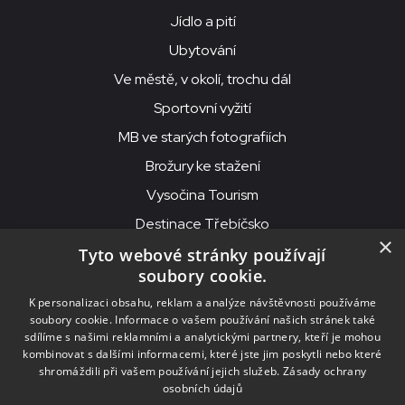
Jídlo a pití
Ubytování
Ve městě, v okolí, trochu dál
Sportovní vyžití
MB ve starých fotografiích
Brožury ke stažení
Vysočina Tourism
Destinace Třebíčsko
×
Tyto webové stránky používají
soubory cookie.
MKS Beseda, příspěvková organizace, Purcnerova 62, 676 02
K personalizaci obsahu, reklam a analýze návštěvnosti používáme
Moravské Budějovice
soubory cookie. Informace o vašem používání našich stránek také
IČO: 00091758, DIČ: CZ00091758, ID datové schránky: chjn2kd
sdílíme s našimi reklamními a analytickými partnery, kteří je mohou
kombinovat s dalšími informacemi, které jste jim poskytli nebo které
© 2026
MKS Beseda Mor. Budějovice
shromáždili při vašem používání jejich služeb.
Zásady ochrany
osobních údajů
Nastavení cookies