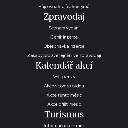
Půjčovna krojů a kostýmů
Zpravodaj
Seznam vydání
Ceník inzerce
Objednávka inzerce
Zásady pro zveřejnění ve zpravodaji
Kalendář akcí
Vstupenky
Akce v tomto týdnu
Akce tento měsíc
Akce příští měsíc
Turismus
Informační centrum