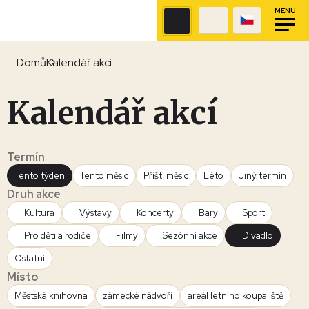
MENU
Domů
Kalendář akcí
Kalendář akcí
Termín
Tento týden
Tento měsíc
Příští měsíc
Léto
Jiný termín
Druh akce
Kultura
Výstavy
Koncerty
Bary
Sport
Pro děti a rodiče
Filmy
Sezónní akce
Divadlo
Ostatní
Místo
Městská knihovna
zámecké nádvoří
areál letního koupaliště