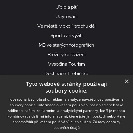
Jídlo a pití
Ubytování
Ve městě, v okolí, trochu dál
Sportovní vyžití
MB ve starých fotografiích
Brožury ke stažení
Vysočina Tourism
Destinace Třebíčsko
×
Tyto webové stránky používají
soubory cookie.
MKS Beseda, příspěvková organizace, Purcnerova 62, 676 02
K personalizaci obsahu, reklam a analýze návštěvnosti používáme
Moravské Budějovice
soubory cookie. Informace o vašem používání našich stránek také
IČO: 00091758, DIČ: CZ00091758, ID datové schránky: chjn2kd
sdílíme s našimi reklamními a analytickými partnery, kteří je mohou
kombinovat s dalšími informacemi, které jste jim poskytli nebo které
© 2026
MKS Beseda Mor. Budějovice
shromáždili při vašem používání jejich služeb.
Zásady ochrany
osobních údajů
Nastavení cookies