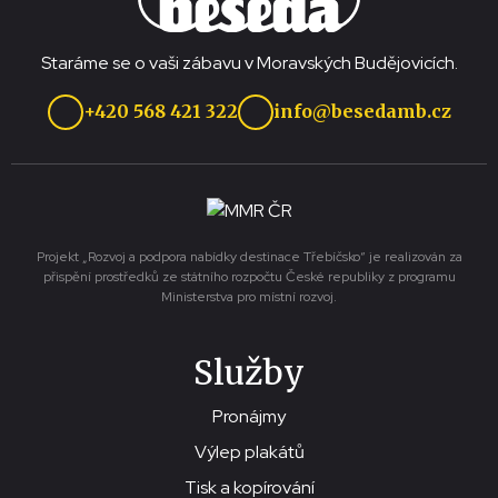
Staráme se o vaši zábavu v Moravských Budějovicích.
+420 568 421 322
info@besedamb.cz
Projekt „Rozvoj a podpora nabídky destinace Třebíčsko“ je realizován za
přispění prostředků ze státního rozpočtu České republiky z programu
Ministerstva pro místní rozvoj.
Služby
Pronájmy
Výlep plakátů
Tisk a kopírování