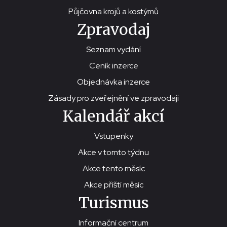
Půjčovna krojů a kostýmů
Zpravodaj
Seznam vydání
Ceník inzerce
Objednávka inzerce
Zásady pro zveřejnění ve zpravodaji
Kalendář akcí
Vstupenky
Akce v tomto týdnu
Akce tento měsíc
Akce příští měsíc
Turismus
Informační centrum