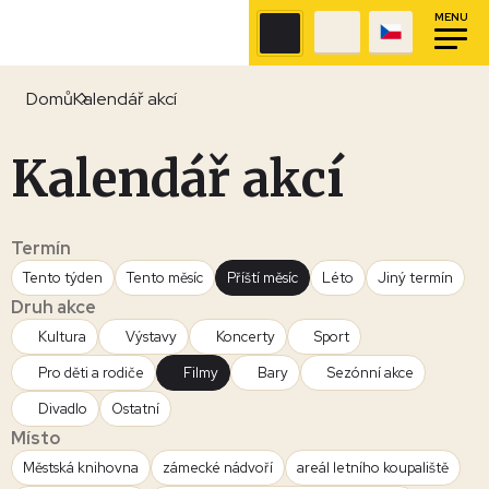
MENU
Domů
Kalendář akcí
Kalendář akcí
Termín
Tento týden
Tento měsíc
Příští měsíc
Léto
Jiný termín
Druh akce
Kultura
Výstavy
Koncerty
Sport
Pro děti a rodiče
Filmy
Bary
Sezónní akce
Divadlo
Ostatní
Místo
Městská knihovna
zámecké nádvoří
areál letního koupaliště