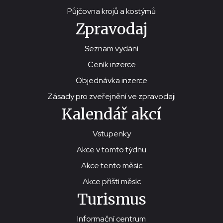
Půjčovna krojů a kostýmů
Zpravodaj
Seznam vydání
Ceník inzerce
Objednávka inzerce
Zásady pro zveřejnění ve zpravodaji
Kalendář akcí
Vstupenky
Akce v tomto týdnu
Akce tento měsíc
Akce příští měsíc
Turismus
Informační centrum