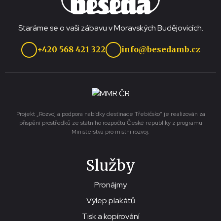
Staráme se o vaši zábavu v Moravských Budějovicích.
+420 568 421 322
info@besedamb.cz
Projekt „Rozvoj a podpora nabídky destinace Třebíčsko“ je realizován za
přispění prostředků ze státního rozpočtu České republiky z programu
Ministerstva pro místní rozvoj.
Služby
Pronájmy
Výlep plakátů
Tisk a kopírování