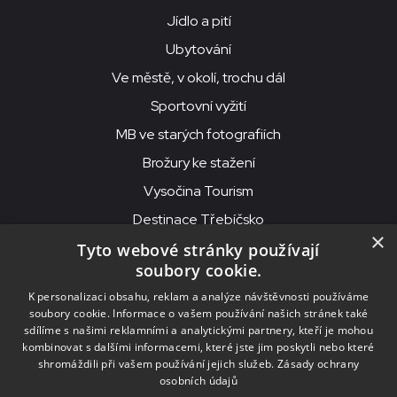
Jídlo a pití
Ubytování
Ve městě, v okolí, trochu dál
Sportovní vyžití
MB ve starých fotografiích
Brožury ke stažení
Vysočina Tourism
Destinace Třebíčsko
×
Tyto webové stránky používají
soubory cookie.
MKS Beseda, příspěvková organizace, Purcnerova 62, 676 02
K personalizaci obsahu, reklam a analýze návštěvnosti používáme
Moravské Budějovice
soubory cookie. Informace o vašem používání našich stránek také
IČO: 00091758, DIČ: CZ00091758, ID datové schránky: chjn2kd
sdílíme s našimi reklamními a analytickými partnery, kteří je mohou
kombinovat s dalšími informacemi, které jste jim poskytli nebo které
© 2026
MKS Beseda Mor. Budějovice
shromáždili při vašem používání jejich služeb.
Zásady ochrany
osobních údajů
Nastavení cookies