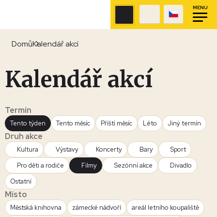
MENU
Domů
Kalendář akcí
Kalendář akcí
Termín
Tento týden
Tento měsíc
Příští měsíc
Léto
Jiný termín
Druh akce
Kultura
Výstavy
Koncerty
Bary
Sport
Pro děti a rodiče
Filmy
Sezónní akce
Divadlo
Ostatní
Místo
Městská knihovna
zámecké nádvoří
areál letního koupaliště