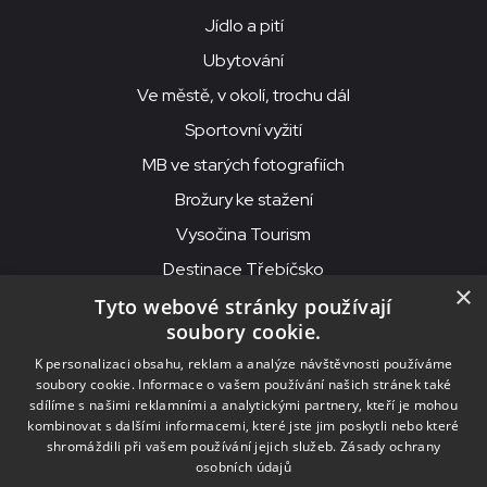
Jídlo a pití
Ubytování
Ve městě, v okolí, trochu dál
Sportovní vyžití
MB ve starých fotografiích
Brožury ke stažení
Vysočina Tourism
Destinace Třebíčsko
×
Tyto webové stránky používají
soubory cookie.
MKS Beseda, příspěvková organizace, Purcnerova 62, 676 02
K personalizaci obsahu, reklam a analýze návštěvnosti používáme
Moravské Budějovice
soubory cookie. Informace o vašem používání našich stránek také
IČO: 00091758, DIČ: CZ00091758, ID datové schránky: chjn2kd
sdílíme s našimi reklamními a analytickými partnery, kteří je mohou
kombinovat s dalšími informacemi, které jste jim poskytli nebo které
© 2026
MKS Beseda Mor. Budějovice
shromáždili při vašem používání jejich služeb.
Zásady ochrany
osobních údajů
Nastavení cookies