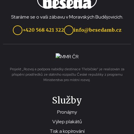
Staráme se o vaši zábavu v Moravských Budějovicích.
+420 568 421 322
info@besedamb.cz
Projekt „Rozvoj a podpora nabídky destinace Třebíčsko“ je realizován za
přispění prostředků ze státního rozpočtu České republiky z programu
Ministerstva pro místní rozvoj.
Služby
Pronájmy
Výlep plakátů
Tisk a kopírování