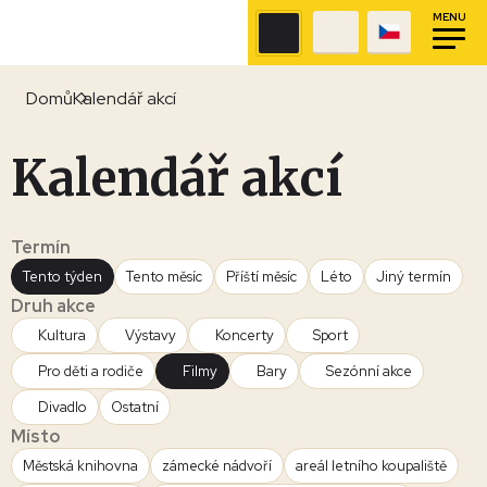
MENU
Domů
Kalendář akcí
Kalendář akcí
Termín
Tento týden
Tento měsíc
Příští měsíc
Léto
Jiný termín
Druh akce
Kultura
Výstavy
Koncerty
Sport
Pro děti a rodiče
Filmy
Bary
Sezónní akce
Divadlo
Ostatní
Místo
Městská knihovna
zámecké nádvoří
areál letního koupaliště