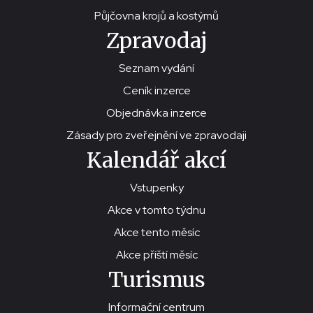
Půjčovna krojů a kostýmů
Zpravodaj
Seznam vydání
Ceník inzerce
Objednávka inzerce
Zásady pro zveřejnění ve zpravodaji
Kalendář akcí
Vstupenky
Akce v tomto týdnu
Akce tento měsíc
Akce příští měsíc
Turismus
Informační centrum