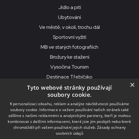
Jídlo a pití
Ubytování
Ve městě, v okolí, trochu dál
Sportovní vyžití
MB ve starých fotografiích
Brožury ke stažení
Vysočina Tourism
Destinace Třebíčsko
×
Tyto webové stránky používají
soubory cookie.
MKS Beseda, příspěvková organizace, Purcnerova 62, 676 02
K personalizaci obsahu, reklam a analýze návštěvnosti používáme
Moravské Budějovice
soubory cookie. Informace o vašem používání našich stránek také
IČO: 00091758, DIČ: CZ00091758, ID datové schránky: chjn2kd
sdílíme s našimi reklamními a analytickými partnery, kteří je mohou
kombinovat s dalšími informacemi, které jste jim poskytli nebo které
© 2026
MKS Beseda Mor. Budějovice
shromáždili při vašem používání jejich služeb.
Zásady ochrany
osobních údajů
Nastavení cookies