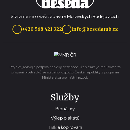
Staráme se o vaši zábavu v Moravských Budějovicích.
+420 568 421 322
info@besedamb.cz
Projekt „Rozvoj a podpora nabídky destinace Třebíčsko“ je realizován za
přispění prostředků ze státního rozpočtu České republiky z programu
Ministerstva pro místní rozvoj.
Služby
Pronájmy
Výlep plakátů
Tisk a kopírování