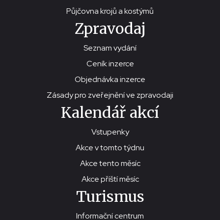
Půjčovna krojů a kostýmů
Zpravodaj
Seznam vydání
Ceník inzerce
Objednávka inzerce
Zásady pro zveřejnění ve zpravodaji
Kalendář akcí
Vstupenky
Akce v tomto týdnu
Akce tento měsíc
Akce příští měsíc
Turismus
Informační centrum