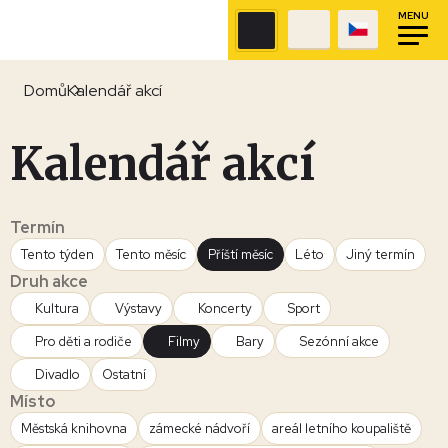
MENU
Domů
Kalendář akcí
Kalendář akcí
Termín
Tento týden
Tento měsíc
Příští měsíc
Léto
Jiný termín
Druh akce
Kultura
Výstavy
Koncerty
Sport
Pro děti a rodiče
Filmy
Bary
Sezónní akce
Divadlo
Ostatní
Místo
Městská knihovna
zámecké nádvoří
areál letního koupaliště