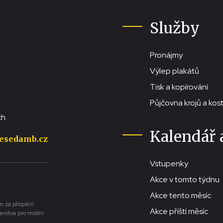
Služby
Pronájmy
Výlep plakátů
Tisk a kopírování
Půjčovna krojů a ko
h.
Kalendář 
esedamb.cz
Vstupenky
Akce v tomto týdnu
Akce tento měsíc
n za přispění
Akce příští měsíc
erstva pro místní