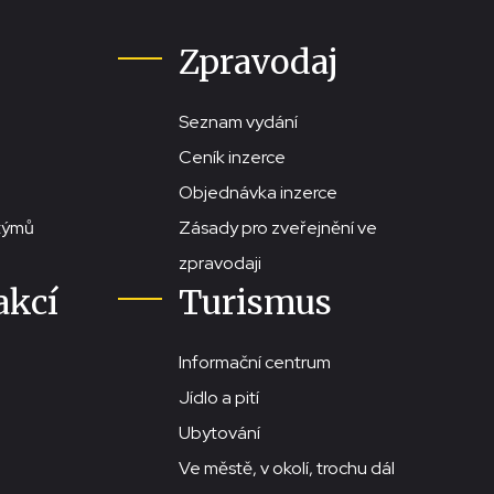
Zpravodaj
Seznam vydání
Ceník inzerce
Objednávka inzerce
stýmů
Zásady pro zveřejnění ve
zpravodaji
akcí
Turismus
Informační centrum
Jídlo a pití
Ubytování
Ve městě, v okolí, trochu dál