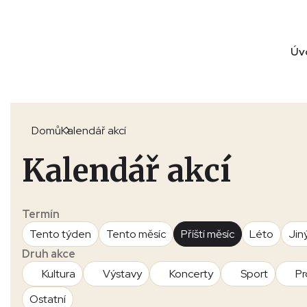
Úv
Domů
Kalendář akcí
Kalendář akcí
Termín
Tento týden
Tento měsíc
Příští měsíc
Léto
Jin
Druh akce
Kultura
Výstavy
Koncerty
Sport
Pr
Ostatní