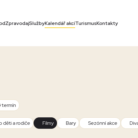
od
Zpravodaj
Služby
Kalendář akcí
Turismus
Kontakty
ý termín
o děti a rodiče
Filmy
Bary
Sezónní akce
Div