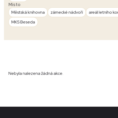
Místo
Městská knihovna
zámecké nádvoří
areál letního ko
MKS Beseda
Nebyla nalezena žádná akce.