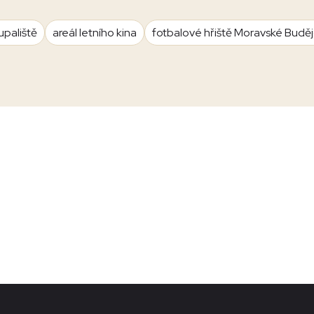
upaliště
areál letního kina
fotbalové hřiště Moravské Budě