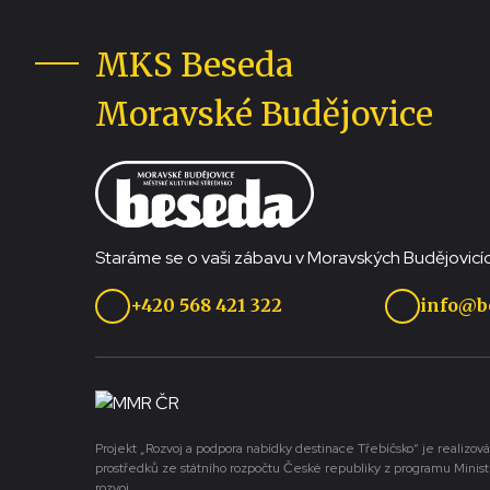
MKS Beseda
Moravské Budějovice
Staráme se o vaši zábavu v Moravských Budějovicíc
+420 568 421 322
info@b
Projekt „Rozvoj a podpora nabídky destinace Třebíčsko“ je realizová
prostředků ze státního rozpočtu České republiky z programu Minist
rozvoj.