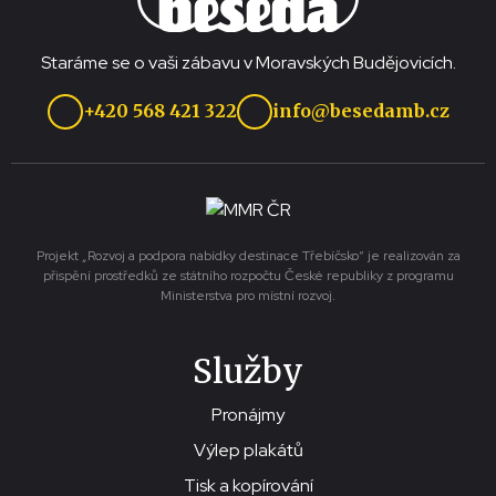
Staráme se o vaši zábavu v Moravských Budějovicích.
+420 568 421 322
info@besedamb.cz
Projekt „Rozvoj a podpora nabídky destinace Třebíčsko“ je realizován za
přispění prostředků ze státního rozpočtu České republiky z programu
Ministerstva pro místní rozvoj.
Služby
Pronájmy
Výlep plakátů
Tisk a kopírování