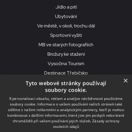
Jídlo a pití
Ubytování
Ve městě, v okolí, trochu dál
Sportovní vyžití
MB ve starých fotografiích
Brožury ke stažení
Vysočina Tourism
Destinace Třebíčsko
×
Tyto webové stránky používají
soubory cookie.
MKS Beseda, příspěvková organizace, Purcnerova 62, 676 02
K personalizaci obsahu, reklam a analýze návštěvnosti používáme
Moravské Budějovice
soubory cookie. Informace o vašem používání našich stránek také
IČO: 00091758, DIČ: CZ00091758, ID datové schránky: chjn2kd
sdílíme s našimi reklamními a analytickými partnery, kteří je mohou
kombinovat s dalšími informacemi, které jste jim poskytli nebo které
© 2026
MKS Beseda Mor. Budějovice
shromáždili při vašem používání jejich služeb.
Zásady ochrany
osobních údajů
Nastavení cookies