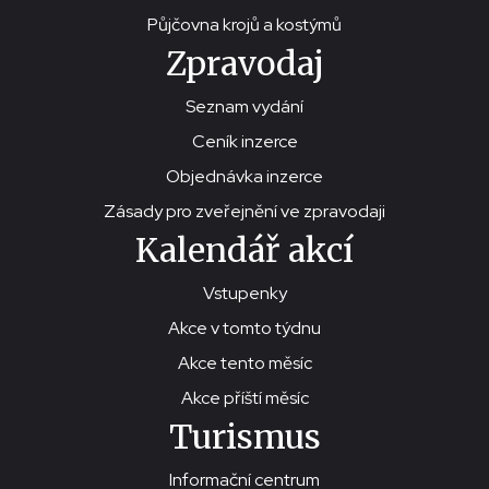
Půjčovna krojů a kostýmů
Zpravodaj
Seznam vydání
Ceník inzerce
Objednávka inzerce
Zásady pro zveřejnění ve zpravodaji
Kalendář akcí
Vstupenky
Akce v tomto týdnu
Akce tento měsíc
Akce příští měsíc
Turismus
Informační centrum