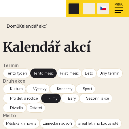
MENU
Domů
Kalendář akcí
Kalendář akcí
Termín
Tento týden
Tento měsíc
Příští měsíc
Léto
Jiný termín
Druh akce
Kultura
Výstavy
Koncerty
Sport
Pro děti a rodiče
Filmy
Bary
Sezónní akce
Divadlo
Ostatní
Místo
Městská knihovna
zámecké nádvoří
areál letního koupaliště