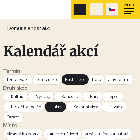
MENU
Domů
Kalendář akcí
Kalendář akcí
Termín
Tento týden
Tento měsíc
Příští měsíc
Léto
Jiný termín
Druh akce
Kultura
Výstavy
Koncerty
Bary
Sport
Pro děti a rodiče
Filmy
Sezónní akce
Divadlo
Ostatní
Místo
Městská knihovna
zámecké nádvoří
areál letního koupaliště