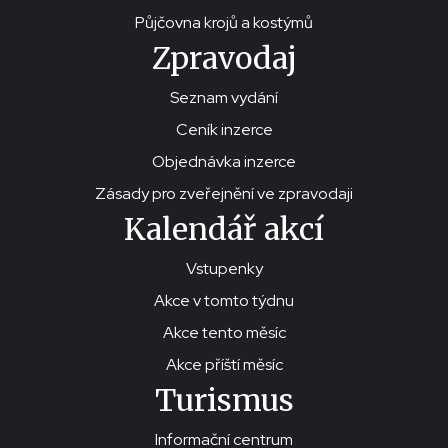
Půjčovna krojů a kostýmů
Zpravodaj
Seznam vydání
Ceník inzerce
Objednávka inzerce
Zásady pro zveřejnění ve zpravodaji
Kalendář akcí
Vstupenky
Akce v tomto týdnu
Akce tento měsíc
Akce příští měsíc
Turismus
Informační centrum