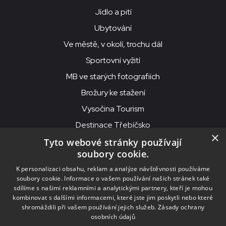
Jídlo a pití
Ubytování
Ve městě, v okolí, trochu dál
Sportovní vyžití
MB ve starých fotografiích
Brožury ke stažení
Vysočina Tourism
Destinace Třebíčsko
×
Tyto webové stránky používají
soubory cookie.
MKS Beseda, příspěvková organizace, Purcnerova 62, 676 02
K personalizaci obsahu, reklam a analýze návštěvnosti používáme
Moravské Budějovice
soubory cookie. Informace o vašem používání našich stránek také
IČO: 00091758, DIČ: CZ00091758, ID datové schránky: chjn2kd
sdílíme s našimi reklamními a analytickými partnery, kteří je mohou
kombinovat s dalšími informacemi, které jste jim poskytli nebo které
© 2026
MKS Beseda Mor. Budějovice
shromáždili při vašem používání jejich služeb.
Zásady ochrany
osobních údajů
Nastavení cookies