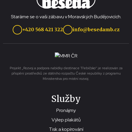
Staráme se o vaši zábavu v Moravských Budějovicích.
+420 568 421 322
info@besedamb.cz
Projekt „Rozvoj a podpora nabídky destinace Třebíčsko“ je realizován za
přispění prostředků ze státního rozpočtu České republiky z programu
Ministerstva pro místní rozvoj.
Služby
Pronájmy
Výlep plakátů
Tisk a kopírování