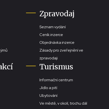
Zpravodaj
Seznam vydání
Ceník inzerce
Objednávka inzerce
stýmů
Zásady pro zveřejnění ve
zpravodaji
akcí
Turismus
Informační centrum
Jídlo a pití
Ubytování
Ve městě, v okolí, trochu dál