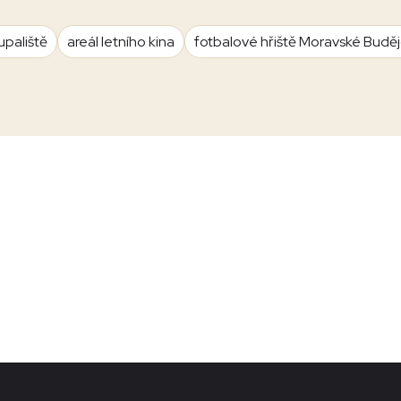
upaliště
areál letního kina
fotbalové hřiště Moravské Budě