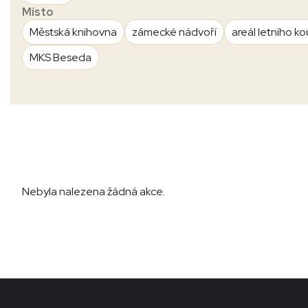
Místo
Městská knihovna
zámecké nádvoří
areál letního ko
MKS Beseda
Nebyla nalezena žádná akce.