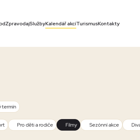
od
Zpravodaj
Služby
Kalendář akcí
Turismus
Kontakty
ý termín
rt
Pro děti a rodiče
Filmy
Sezónní akce
Div