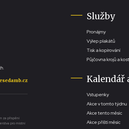
Služby
Pronájmy
Výlep plakátů
Tisk a kopírování
Půjčovna krojů a ko
h.
Kalendář 
esedamb.cz
Vstupenky
Akce v tomto týdnu
Akce tento měsíc
n za přispění
Akce příští měsíc
erstva pro místní