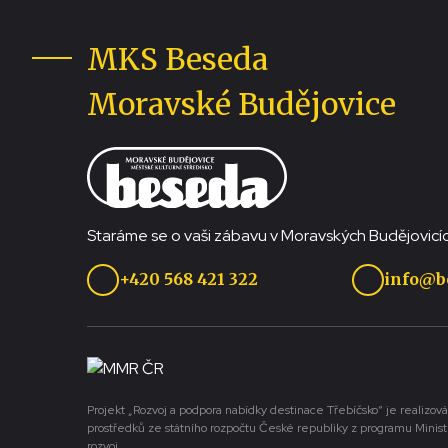
MKS Beseda
Moravské Budějovice
Staráme se o vaši zábavu v Moravských Budějovicíc
+420 568 421 322
info@b
Projekt „Rozvoj a podpora nabídky destinace Třebíčsko“ je realizová
prostředků ze státního rozpočtu České republiky z programu Minist
rozvoj.