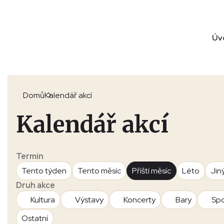
Úv
Domů
Kalendář akcí
Kalendář akcí
Termín
Tento týden
Tento měsíc
Příští měsíc
Léto
Jin
Druh akce
Kultura
Výstavy
Koncerty
Bary
Spo
Ostatní