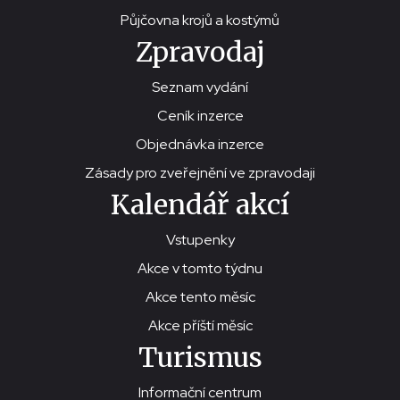
Půjčovna krojů a kostýmů
Zpravodaj
Seznam vydání
Ceník inzerce
Objednávka inzerce
Zásady pro zveřejnění ve zpravodaji
Kalendář akcí
Vstupenky
Akce v tomto týdnu
Akce tento měsíc
Akce příští měsíc
Turismus
Informační centrum