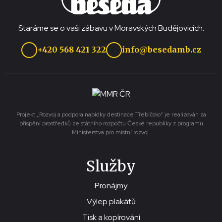
Staráme se o vaši zábavu v Moravských Budějovicích.
+420 568 421 322
info@besedamb.cz
Projekt „Rozvoj a podpora nabídky destinace Třebíčsko“ je realizován za
přispění prostředků ze státního rozpočtu České republiky z programu
Ministerstva pro místní rozvoj.
Služby
Pronájmy
Výlep plakátů
Tisk a kopírování