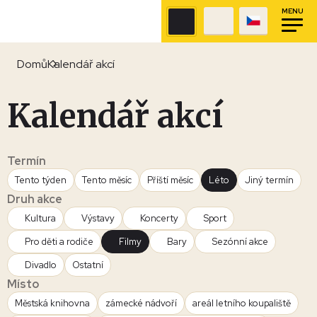
MENU
Domů
Kalendář akcí
Kalendář akcí
Termín
Tento týden
Tento měsíc
Příští měsíc
Léto
Jiný termín
Druh akce
Kultura
Výstavy
Koncerty
Sport
Pro děti a rodiče
Filmy
Bary
Sezónní akce
Divadlo
Ostatní
Místo
Městská knihovna
zámecké nádvoří
areál letního koupaliště